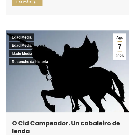
Ler máis
Edad Media
Ago
7
Edad Media
Idade Media
2026
Recuncho da historia
O Cid Campeador. Un cabaleiro de
lenda