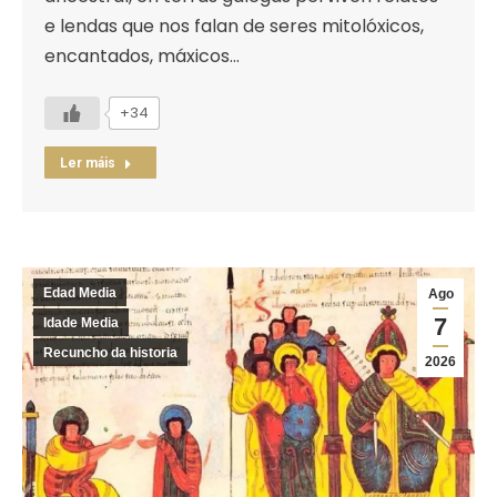
e lendas que nos falan de seres mitolóxicos,
encantados, máxicos…
+34
Ler máis
Edad Media
Ago
7
Idade Media
Recuncho da historia
2026