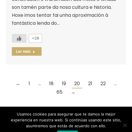
son tamén parte da nosa cultura e historia.
Hoxe imos tentar fai unha aproximación á
fantástica lenda do…
+28
Ler máis
←
1
…
18
19
20
21
22
…
65
→
Usamos cookies para asegurar que te damos la mejor
experiencia en nuestra web. Si continúas usando este sitio,
Designed by Animation Graphics
asumiremos que estás de acuerdo con ello.
POLÍTICA DE PRIVACIDAD |
COOKIES |
AVISO LEGAL |