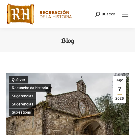
Buscar
Search:
Blog
You are here:
Qué ver
Ago
7
Recuncho da historia
Sugerencias
2026
Sugerencias
Suxestións