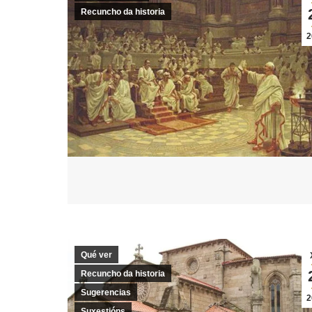
Recuncho da historia
2
Qué ver
Recuncho da historia
Sugerencias
2
Suxestións