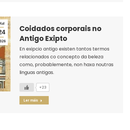
Xul
Coidados corporais no
24
Antigo Exipto
026
En exipcio antigo existen tantos termos
relacionados co concepto da beleza
como, probablemente, non haxa noutras
linguas antigas.
+23
Ler máis