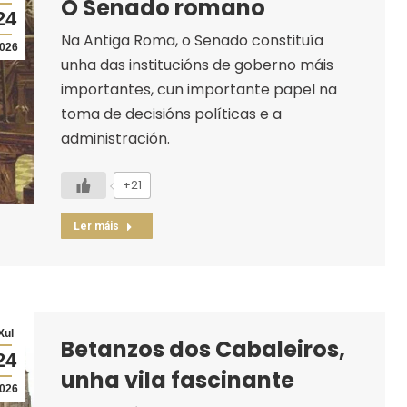
O Senado romano
24
Na Antiga Roma, o Senado constituía
026
unha das institucións de goberno máis
importantes, cun importante papel na
toma de decisións políticas e a
administración.
+21
Ler máis
Xul
Betanzos dos Cabaleiros,
24
unha vila fascinante
026