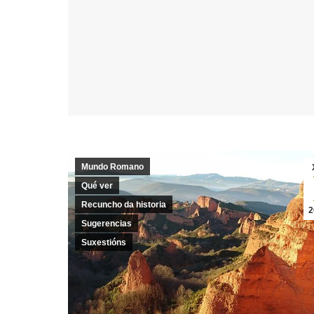
Mundo Romano
Qué ver
Recuncho da historia
2
Sugerencias
Suxestións