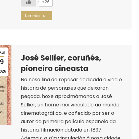
+26
Ler máis
Xul
José Sellier, coruñés,
9
pioneiro cineasta
026
Na nosa liña de repasar dedicada a vida e
historia de personaxes que deixaron
pegada, hoxe aproximámonos a José
Sellier, un home moi vinculado ao mundo
cinematográfico, e coñecido por ser o
autor da primeira película española da
historia, filmación datada en 1897.
Ademais, a súa vinculación á nosa cidade,