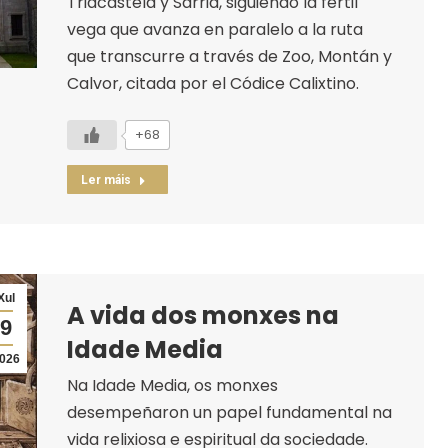
Triacastela y Sarria, siguiendo la fértil
vega que avanza en paralelo a la ruta
que transcurre a través de Zoo, Montán y
Calvor, citada por el Códice Calixtino.
+68
Ler máis
Xul
A vida dos monxes na
9
Idade Media
026
Na Idade Media, os monxes
desempeñaron un papel fundamental na
vida relixiosa e espiritual da sociedade.