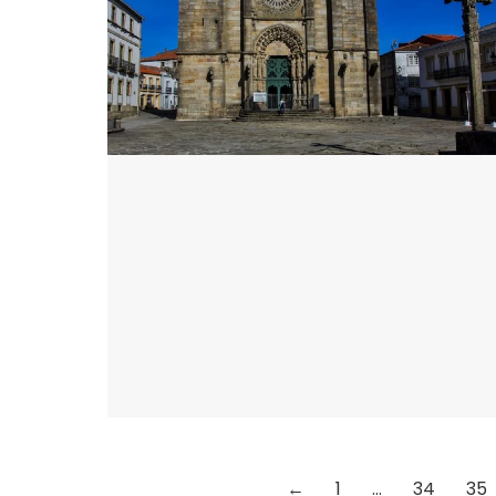
←
1
…
34
35