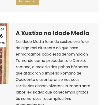
Ler máis
Ago
A Xustiza na Idade Media
6
Na Idade Media falar de xustiza era falar
026
de algo moi diferente ao que hoxe
enmarcamos baixo esta denominación.
Tomando como precedente o Dereito
romano, a maioría dos pobos bárbaros
que atacaron o Imperio Romano de
Occidente e asentáronse nos seus
territorios desenvolveron un importante
labor lexislativo que coñecemos grazas
ás numerosas recompilacións
efectuadas por…