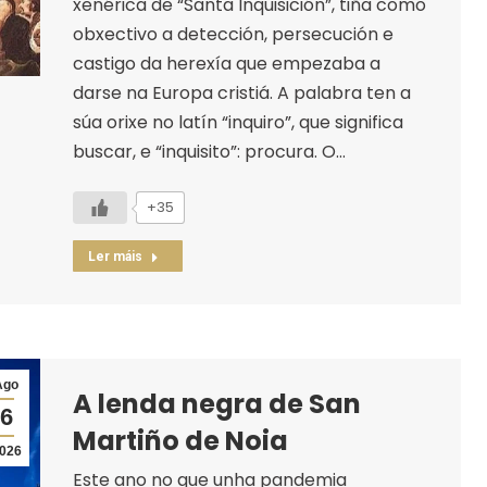
xenérica de “Santa Inquisición”, tiña como
obxectivo a detección, persecución e
castigo da herexía que empezaba a
darse na Europa cristiá. A palabra ten a
súa orixe no latín “inquiro”, que significa
buscar, e “inquisito”: procura. O…
+35
Ler máis
Ago
A lenda negra de San
6
Martiño de Noia
026
Este ano no que unha pandemia