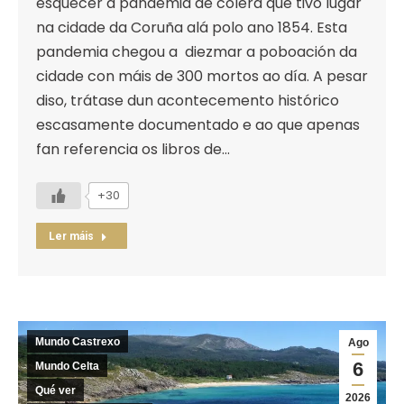
esquecer a pandemia de cólera que tivo lugar
na cidade da Coruña alá polo ano 1854. Esta
pandemia chegou a diezmar a poboación da
cidade con máis de 300 mortos ao día. A pesar
diso, trátase dun acontecemento histórico
escasamente documentado e ao que apenas
fan referencia os libros de…
+30
Ler máis
Mundo Castrexo
Ago
6
Mundo Celta
Qué ver
2026