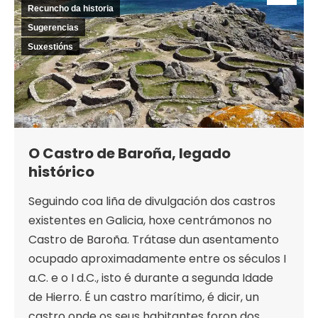
Recuncho da historia
Sugerencias
Suxestións
O Castro de Baroña, legado
histórico
Seguindo coa liña de divulgación dos castros
existentes en Galicia, hoxe centrámonos no
Castro de Baroña. Trátase dun asentamento
ocupado aproximadamente entre os séculos I
a.C. e o I d.C., isto é durante a segunda Idade
de Hierro. É un castro marítimo, é dicir, un
castro onde os seus habitantes foron dos