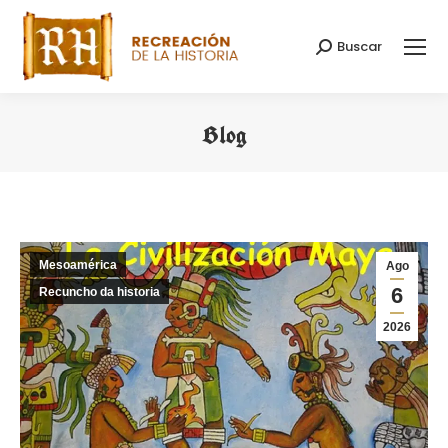
Buscar
Search:
Blog
You are here:
Mesoamérica
Ago
6
Recuncho da historia
2026