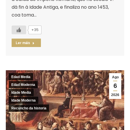
dá fin á Idade Antiga, e finaliza no ano 1453,
coa toma…
+35
Ler máis
Edad Media
Ago
6
Edad Moderna
Idade Media
2026
Idade Moderna
Recuncho da historia