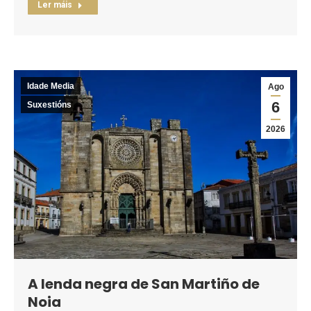
Ler máis
Idade Media
Ago
6
Suxestións
2026
A lenda negra de San Martiño de
Noia