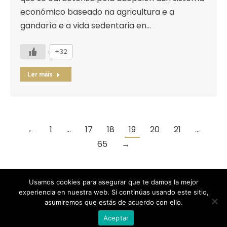
económico baseado na agricultura e a
gandaría e a vida sedentaria en…
+32
Ler máis
←
1
…
17
18
19
20
21
…
65
→
Usamos cookies para asegurar que te damos la mejor
experiencia en nuestra web. Si continúas usando este sitio,
Designed by Animation Graphics
asumiremos que estás de acuerdo con ello.
POLÍTICA DE PRIVACIDAD |
COOKIES |
AVISO LEGAL |
Aceptar
© Recreación de la Historia.