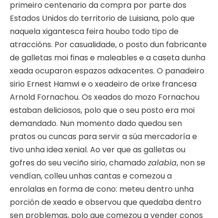
primeiro centenario da compra por parte dos
Estados Unidos do territorio de Luisiana, polo que
naquela xigantesca feira houbo todo tipo de
atraccións. Por casualidade, o posto dun fabricante
de galletas moi finas e maleables e a caseta dunha
xeada ocuparon espazos adxacentes. O panadeiro
sirio Ernest Hamwi e o xeadeiro de orixe francesa
Arnold Fornachou. Os xeados do mozo Fornachou
estaban deliciosos, polo que o seu posto era moi
demandado. Nun momento dado quedou sen
pratos ou cuncas para servir a súa mercadoría e
tivo unha idea xenial. Ao ver que as galletas ou
gofres do seu veciño sirio, chamado
zalabia
, non se
vendían, colleu unhas cantas e comezou a
enrolalas en forma de cono: meteu dentro unha
porción de xeado e observou que quedaba dentro
sen problemas, polo que comezou a vender conos