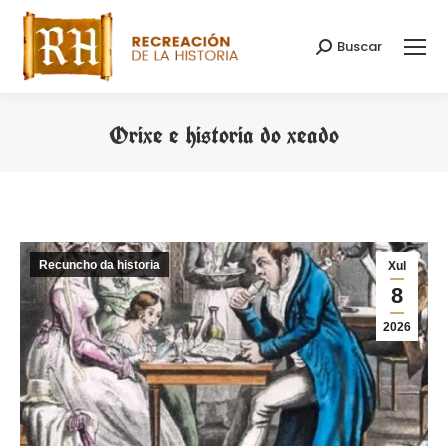
Buscar
Search:
Orixe e historia do xeado
You are here:
Recuncho da historia
Xul
8
2026