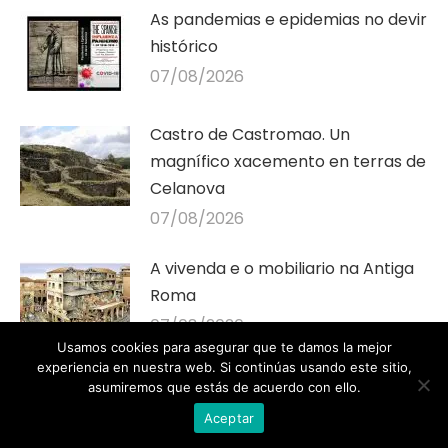
As pandemias e epidemias no devir
histórico
07/08/2026
Castro de Castromao. Un
magnífico xacemento en terras de
Celanova
07/08/2026
A vivenda e o mobiliario na Antiga
Roma
07/08/2026
Usamos cookies para asegurar que te damos la mejor
experiencia en nuestra web. Si continúas usando este sitio,
Drake e o ataque inglés a A Coruña
asumiremos que estás de acuerdo con ello.
06/08/2026
Aceptar