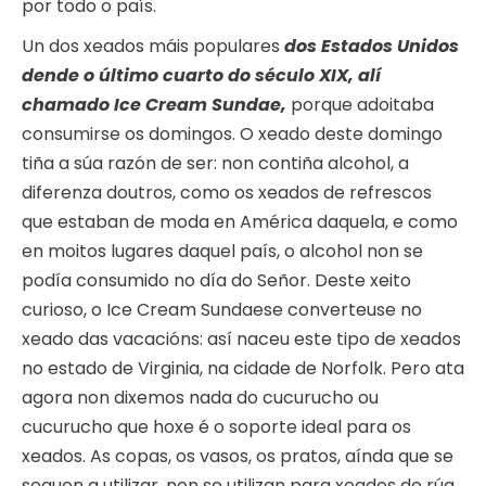
por todo o país.
Un dos xeados máis populares
dos Estados Unidos
dende o último cuarto do século XIX, alí
chamado Ice Cream Sundae,
porque adoitaba
consumirse os domingos. O xeado deste domingo
tiña a súa razón de ser: non contiña alcohol, a
diferenza doutros, como os xeados de refrescos
que estaban de moda en América daquela, e como
en moitos lugares daquel país, o alcohol non se
podía consumido no día do Señor. Deste xeito
curioso, o Ice Cream Sundaese converteuse no
xeado das vacacións: así naceu este tipo de xeados
no estado de Virginia, na cidade de Norfolk. Pero ata
agora non dixemos nada do cucurucho ou
cucurucho que hoxe é o soporte ideal para os
xeados. As copas, os vasos, os pratos, aínda que se
seguen a utilizar, non se utilizan para xeados de rúa,