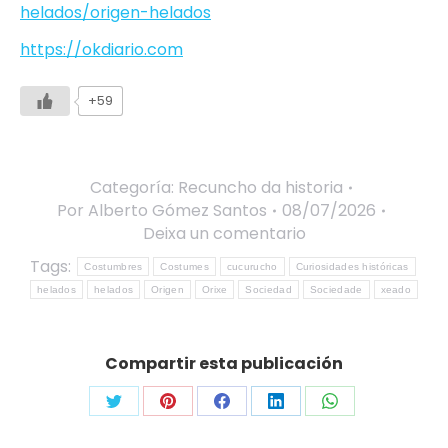
helados/origen-helados
https://okdiario.com
+59
Categoría:
Recuncho da historia
Por
Alberto Gómez Santos
08/07/2026
Deixa un comentario
Tags:
Costumbres
Costumes
cucurucho
Curiosidades históricas
helados
helados
Origen
Orixe
Sociedad
Sociedade
xeado
Compartir esta publicación
Share
Share
Share
Share
Share
on
on
on
on
on