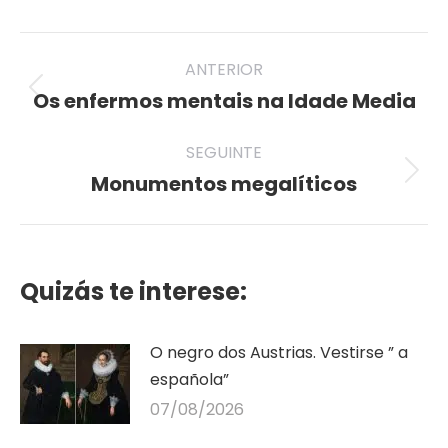
Twitter
Pinterest
Facebook
LinkedIn
WhatsApp
Post
ANTERIOR
navigation
Os enfermos mentais na Idade Media
Previous
post:
SEGUINTE
Monumentos megalíticos
Seguinte
publicación
Quizás te interese:
O negro dos Austrias. Vestirse ” a
española”
07/08/2026