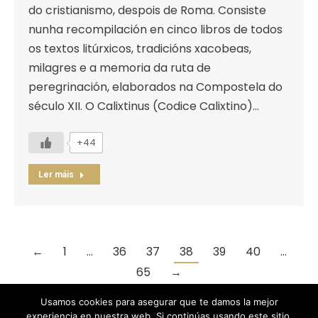
do cristianismo, despois de Roma. Consiste
nunha recompilación en cinco libros de todos
os textos litúrxicos, tradicións xacobeas,
milagres e a memoria da ruta de
peregrinación, elaborados na Compostela do
século XII. O Calixtinus (Codice Calixtino)…
+44
Ler máis
←
1
…
36
37
38
39
40
…
65
→
Usamos cookies para asegurar que te damos la mejor
experiencia en nuestra web. Si continúas usando este sitio,