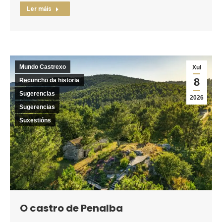
Ler máis
Mundo Castrexo
Xul
8
Recuncho da historia
Sugerencias
2026
Sugerencias
Suxestións
O castro de Penalba