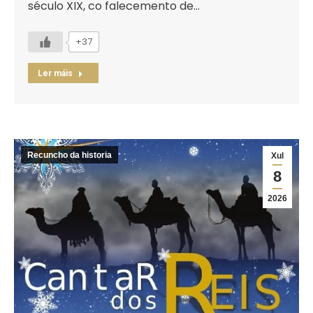
século XIX, co falecemento de…
+37
Ler máis
Recuncho da historia
Xul
8
2026