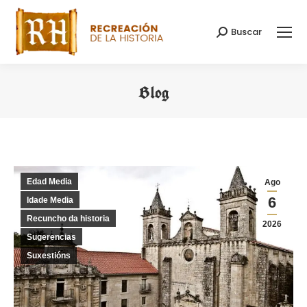
Buscar
Search:
Blog
You are here:
Edad Media
Ago
6
Idade Media
Recuncho da historia
2026
Sugerencias
Suxestións