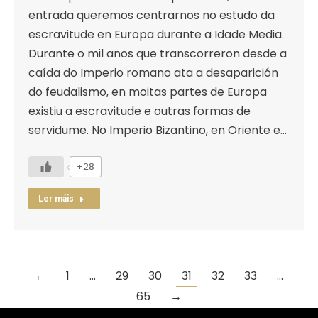
entrada queremos centrarnos no estudo da
escravitude en Europa durante a Idade Media.
Durante o mil anos que transcorreron desde a
caída do Imperio romano ata a desaparición
do feudalismo, en moitas partes de Europa
existiu a escravitude e outras formas de
servidume. No Imperio Bizantino, en Oriente e…
+28
Ler máis
←
1
…
29
30
31
32
33
…
65
→