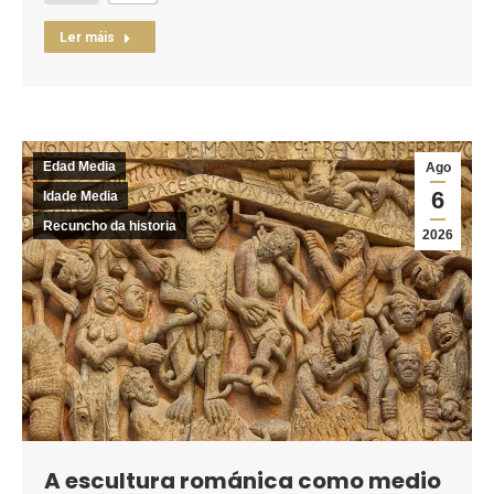
Ler máis
Edad Media
Ago
6
Idade Media
Recuncho da historia
2026
A escultura románica como medio