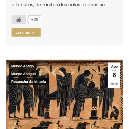
e tributos, de moitos dos cales apenas se…
+35
Ler máis
Mundo Antigo
Ago
6
Mundo Antiguo
Recuncho da historia
2026