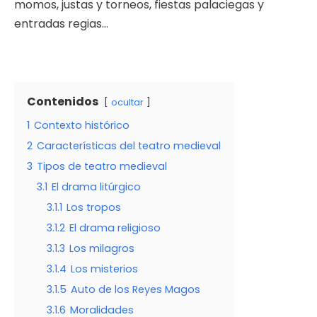
momos, justas y torneos, fiestas palaciegas y
entradas regias…
Contenidos
ocultar
1
Contexto histórico
2
Características del teatro medieval
3
Tipos de teatro medieval
3.1
El drama litúrgico
3.1.1
Los tropos
3.1.2
El drama religioso
3.1.3
Los milagros
3.1.4
Los misterios
3.1.5
Auto de los Reyes Magos
3.1.6
Moralidades