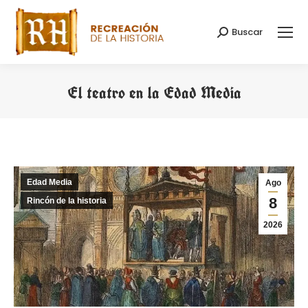
Buscar
Buscar:
El teatro en la Edad Media
Estás aquí:
Edad Media
Ago
8
Rincón de la historia
2026