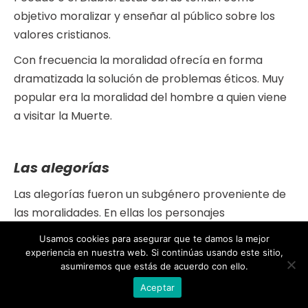
objetivo moralizar y enseñar al público sobre los
valores cristianos.
Con frecuencia la moralidad ofrecía en forma
dramatizada la solución de problemas éticos. Muy
popular era la moralidad del hombre a quien viene
a visitar la Muerte.
Las alegorías
Las alegorías fueron un subgénero proveniente de
las moralidades. En ellas los personajes
representaban cualidades abstractas como por
Usamos cookies para asegurar que te damos la mejor
ejemplo los siete pecados capitales. Este género se
experiencia en nuestra web. Si continúas usando este sitio,
asumiremos que estás de acuerdo con ello.
desarrollará a lo largo de los siguientes siglos.
Aceptar