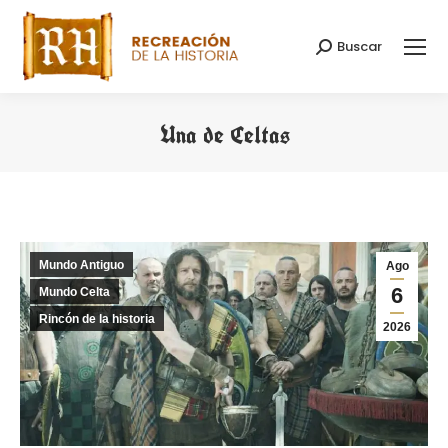
Buscar
Buscar:
Una de Celtas
Estás aquí:
Mundo Antiguo
Ago
6
Mundo Celta
Rincón de la historia
2026