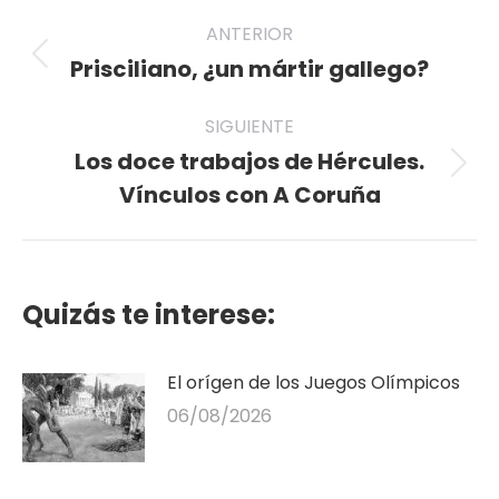
Navegación
ANTERIOR
entre
Prisciliano, ¿un mártir gallego?
Publicación
anterior:
publicaciones
SIGUIENTE
Los doce trabajos de Hércules.
Publicación
Vínculos con A Coruña
siguiente:
Quizás te interese:
El orígen de los Juegos Olímpicos
06/08/2026