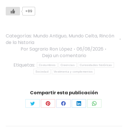
+89
Categorías:
Mundo Antiguo
,
Mundo Celta
,
Rincón
de la historia
Por
Sagrario Ron López
06/08/2026
Deja un comentario
Etiquetas:
Costumbres
Creencias
Curiosidades históricas
Sociedad
Vestimenta y complementos
Compartir esta publicación
Share
Share
Share
Share
Share
on
on
on
on
on
Twitter
Pinterest
Facebook
LinkedIn
WhatsApp