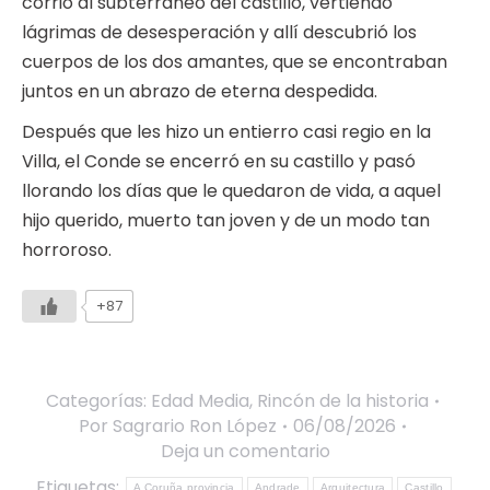
corrió al subterráneo del castillo, vertiendo
lágrimas de desesperación y allí descubrió los
cuerpos de los dos amantes, que se encontraban
juntos en un abrazo de eterna despedida.
Después que les hizo un entierro casi regio en la
Villa, el Conde se encerró en su castillo y pasó
llorando los días que le quedaron de vida, a aquel
hijo querido, muerto tan joven y de un modo tan
horroroso.
+87
Categorías:
Edad Media
,
Rincón de la historia
Por
Sagrario Ron López
06/08/2026
Deja un comentario
Etiquetas:
A Coruña provincia
Andrade
Arquitectura
Castillo