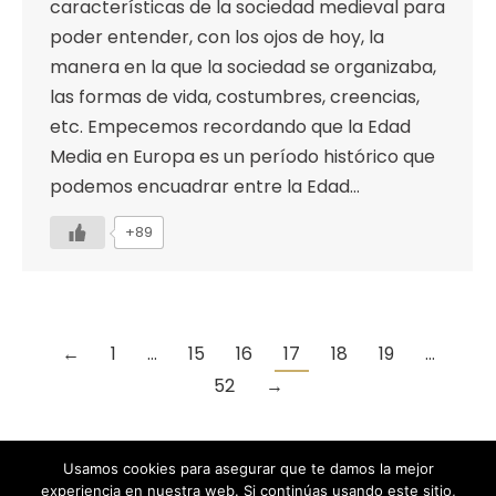
características de la sociedad medieval para
poder entender, con los ojos de hoy, la
manera en la que la sociedad se organizaba,
las formas de vida, costumbres, creencias,
etc. Empecemos recordando que la Edad
Media en Europa es un período histórico que
podemos encuadrar entre la Edad…
+89
←
1
…
15
16
17
18
19
…
52
→
Usamos cookies para asegurar que te damos la mejor
experiencia en nuestra web. Si continúas usando este sitio,