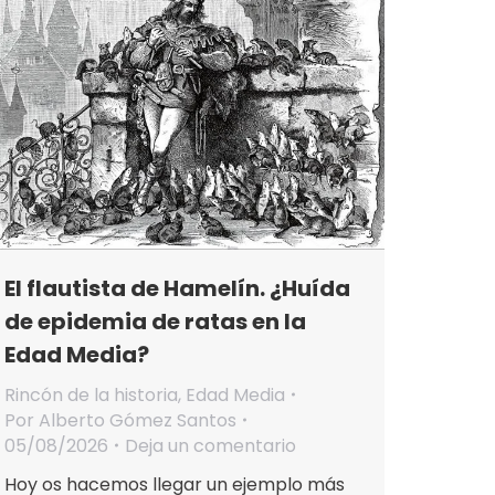
El flautista de Hamelín. ¿Huída
de epidemia de ratas en la
Edad Media?
Rincón de la historia
,
Edad Media
Por
Alberto Gómez Santos
05/08/2026
Deja un comentario
Hoy os hacemos llegar un ejemplo más