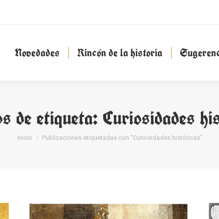
Novedades
Rincón de la historia
Sugeren
Novedades
Rincón de la historia
Sugerenc
s de etiqueta:
Curiosidades hi
Estás aquí:
Inicio
Publicaciones etiquetadas con "Curiosidades históricas"