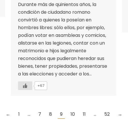
Durante más de quinientos años, la
condición de ciudadano romano
convirtió a quienes la poseían en
hombres libres: sólo ellos, por ejemplo,
podían votar en asambleas y comicios,
alistarse en las legiones, contar con un
matrimonio e hijos legalmente
reconocidos que pudieran heredar sus
bienes, tener propiedades, presentarse
a las elecciones y acceder a los…
+67
←
1
…
7
8
9
10
11
…
52
→