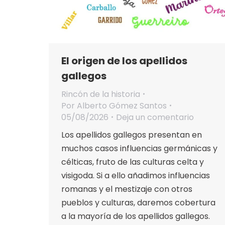
El origen de los apellidos
gallegos
Rincón de la historia
Por
Alberto Gómez Santos
05/08/2026
Deja un comentario
Los apellidos gallegos presentan en
muchos casos influencias germánicas y
célticas, fruto de las culturas celta y
visigoda. Si a ello añadimos influencias
romanas y el mestizaje con otros
pueblos y culturas, daremos cobertura
a la mayoría de los apellidos gallegos.