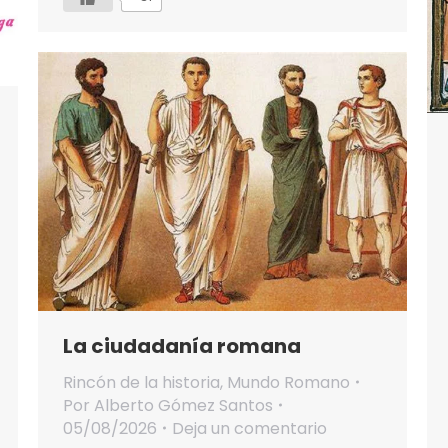
La ciudadanía romana
Rincón de la historia
,
Mundo Romano
Por
Alberto Gómez Santos
05/08/2026
Deja un comentario