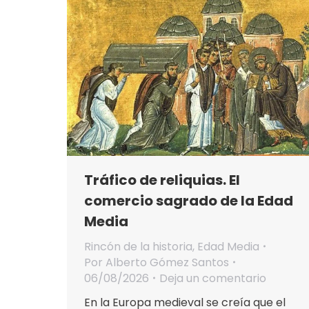
Tráfico de reliquias. El
comercio sagrado de la Edad
Media
Rincón de la historia
,
Edad Media
Por
Alberto Gómez Santos
06/08/2026
Deja un comentario
En la Europa medieval se creía que el