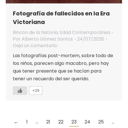
Fotografía de fallecidos en la Era
Victoriana
Rincón de la historia
,
Edad Contemporánea
Por
Alberto Gómez Santos
24/07/2026
Deja un comentario
Las fotografías post-mortem, sobre todo de
los niños, parecen algo macabro, pero hay
que tener presente que se hacían para
tener un recuerdo del ser querido.
+29
←
1
…
21
22
23
24
25
…