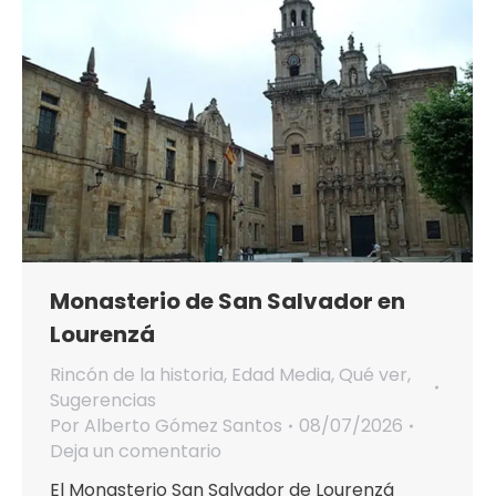
Monasterio de San Salvador en
Lourenzá
Rincón de la historia
,
Edad Media
,
Qué ver
,
Sugerencias
Por
Alberto Gómez Santos
08/07/2026
Deja un comentario
El Monasterio San Salvador de Lourenzá