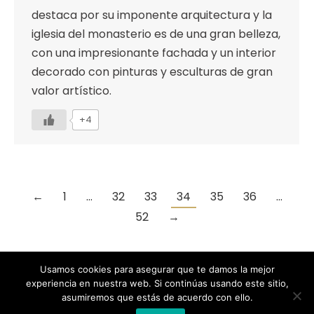
destaca por su imponente arquitectura y la
iglesia del monasterio es de una gran belleza,
con una impresionante fachada y un interior
decorado con pinturas y esculturas de gran
valor artístico.
+4
←
1
…
32
33
34
35
36
…
52
→
Usamos cookies para asegurar que te damos la mejor
experiencia en nuestra web. Si continúas usando este sitio,
Designed by Animation Graphics
asumiremos que estás de acuerdo con ello.
POLÍTICA DE PRIVACIDAD |
COOKIES |
AVISO LEGAL |