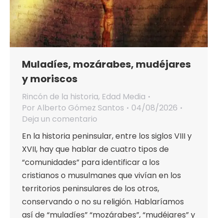
Muladíes, mozárabes, mudéjares
y moriscos
Rincón de la historia
,
Edad Media
Por
Alberto Gómez Santos
04/08/2026
Deja un comentario
En la historia peninsular, entre los siglos VIII y
XVII, hay que hablar de cuatro tipos de
“comunidades” para identificar a los
cristianos o musulmanes que vivían en los
territorios peninsulares de los otros,
conservando o no su religión. Hablaríamos
así de “muladíes” “mozárabes”, “mudéjares” y