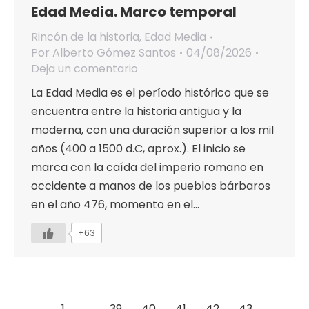
Edad Media. Marco temporal
Rincón de la historia
,
Edad Media
Por
Alberto Gómez Santos
04/08/2026
Deja un comentario
La Edad Media es el período histórico que se
encuentra entre la historia antigua y la
moderna, con una duración superior a los mil
años (400 a 1500 d.C, aprox.). El inicio se
marca con la caída del imperio romano en
occidente a manos de los pueblos bárbaros
en el año 476, momento en el…
+63
←
1
…
39
40
41
42
43
…