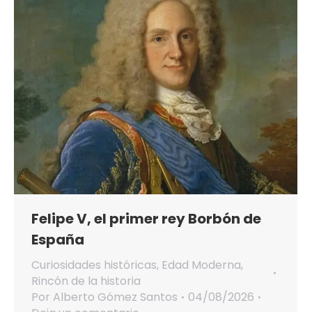
Felipe V, el primer rey Borbón de
España
Curiosidades históricas
,
Edad Moderna
,
Rincón de la historia
Por
Alberto Gómez Santos
04/08/2026