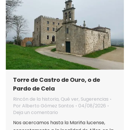
Torre de Castro de Ouro, o de
Pardo de Cela
Rincón de la historia
,
Qué ver
,
Sugerencias
Por
Alberto Gómez Santos
04/08/2026
Deja un comentario
Nos acercamos hasta la Mariña lucense,