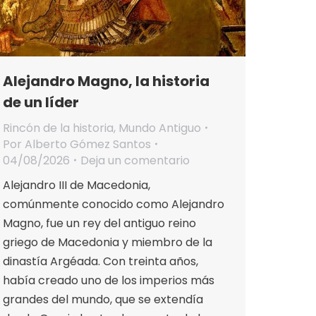
Alejandro Magno, la historia
de un líder
Rincón de la historia
,
Mundo Antiguo
Por
Alberto Gómez Santos
04/08/2026
Deja un comentario
Alejandro III de Macedonia,
comúnmente conocido como Alejandro
Magno, fue un rey del antiguo reino
griego de Macedonia y miembro de la
dinastía Argéada. Con treinta años,
había creado uno de los imperios más
grandes del mundo, que se extendía