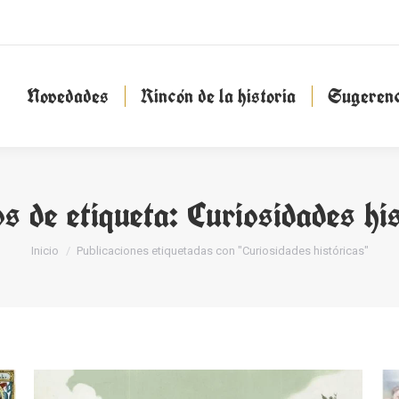
Novedades
Rincón de la historia
Sugeren
Novedades
Rincón de la historia
Sugerenc
s de etiqueta:
Curiosidades hi
Estás aquí:
Inicio
Publicaciones etiquetadas con "Curiosidades históricas"