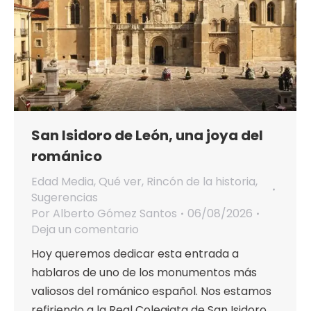
San Isidoro de León, una joya del
románico
Edad Media
,
Qué ver
,
Rincón de la historia
,
Sugerencias
Por
Alberto Gómez Santos
06/08/2026
Deja un comentario
Hoy queremos dedicar esta entrada a
hablaros de uno de los monumentos más
valiosos del románico español. Nos estamos
refiriendo a la Real Colegiata de San Isidoro,