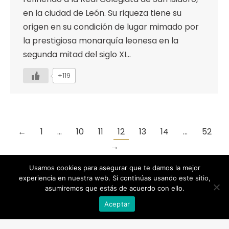
en la ciudad de León. Su riqueza tiene su
origen en su condición de lugar mimado por
la prestigiosa monarquía leonesa en la
segunda mitad del siglo XI…
+119
←
1
…
10
11
12
13
14
…
52
→
Usamos cookies para asegurar que te damos la mejor
experiencia en nuestra web. Si continúas usando este sitio,
asumiremos que estás de acuerdo con ello.
Designed by Animation Graphics
Aceptar
POLÍTICA DE PRIVACIDAD |
COOKIES |
AVISO LEGAL |
© Recreación de la Historia.