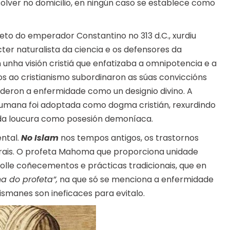
lver no domicilio, en ningún caso se establece como
reto do emperador Constantino no 313 d.C., xurdiu
er naturalista da ciencia e os defensores da
nha visión cristiá que enfatizaba a omnipotencia e a
s ao cristianismo subordinaron as súas conviccións
tenderon a enfermidade como un designio divino. A
 humana foi adoptada como dogma cristián, rexurdindo
n da loucura como posesión demoníaca.
ntal.
No Islam
nos tempos antigos, os trastornos
urais. O profeta Mahoma que proporciona unidade
colle coñecementos e prácticas tradicionais, que en
a do profeta”,
na que só se menciona a enfermidade
ismanes son ineficaces para evitalo.