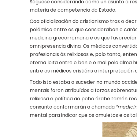
Séguese considerando como un asunto a reso
materia de competencia do Estado.
Coa oficialización do cristianismo tras o dec
polémica entre os que consideraban o caráct
medicina grecorromana e os que favorecían u
omnipresencia divina. Os médicos convertido
profesionais ás relixiosas e, polo tanto, en
eterna loita entre o ben e o mal pola alma
entre os médicos cristiáns a interpretació
Todo isto estaba a suceder no mundo occide
mentais foron atribuídos a forzas sobrenat
relixiosa e política ao pobo árabe tamén re
conxunto conformarán a chamada
“medicin
mental para indicar que os amuletos e os tal