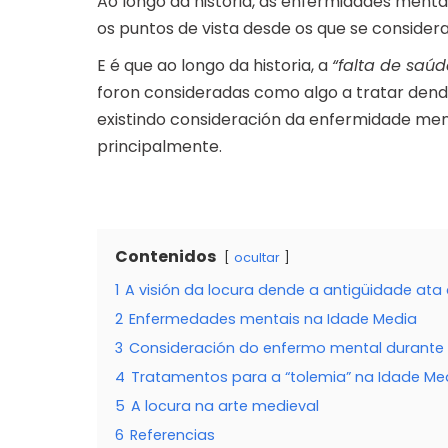
Ao longo da historia, as enfermidades menta
os puntos de vista desde os que se consider
E é que ao longo da historia, a
“falta de saúd
foron consideradas como algo a tratar dende
existindo consideración da enfermidade menta
principalmente.
Contenidos
ocultar
1
A visión da locura dende a antigüidade ata
2
Enfermedades mentais na Idade Media
3
Consideración do enfermo mental durante
4
Tratamentos para a “tolemia” na Idade Me
5
A locura na arte medieval
6
Referencias