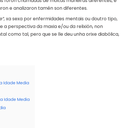
is foron chamadas de moitas maneiras diferentes, e
aron e analizaron tamén son diferentes.
e”,
xa sexa por enfermidades mentais ou doutro tipo,
 a perspectiva da maxia e/ou da relixión, non
l como tal, pero que se lle deu unha orixe diabólica,
 a Idade Media
 a Idade Media
dia