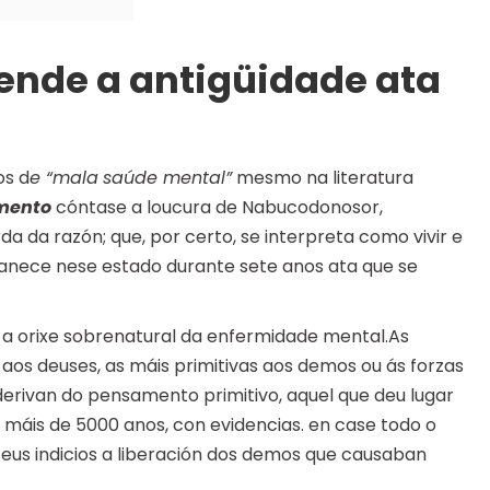
dende a antigüidade ata
os d
e “mala
saúde mental”
mesmo na literatura
mento
cóntase a loucura de Nabucodonosor,
da da razón; que, por certo, se interpreta como vivir e
ece nese estado durante sete anos ata que se
a orixe sobrenatural da enfermidade mental.As
 aos deuses, as máis primitivas aos demos ou ás forzas
 derivan do pensamento primitivo, aquel que deu lugar
e máis de 5000 anos, con evidencias. en case todo o
eus indicios a liberación dos demos que causaban