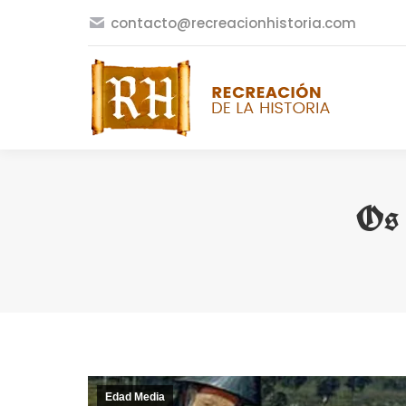
contacto@recreacionhistoria.com
Os 
Edad Media