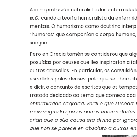
A interpretación naturalista das enfermid
a.C.
cando a teoría humoralista da enfermi
mentais. O humorismo como doutrina interpre
“humores” que compoñían o corpo humano, a s
sangue.
Pero en Grecia tamén se considerou que al
posuídas por deuses que lles inspirarían a fa
outros agasallos. En particular, as convulsi
escollidos polos deuses, polo que se chama
é dicir, o conxunto de escritos que os tempos
tratado dedicado ao tema, que comeza coa 
enfermidade sagrada, velaí o que sucede: 
máis sagrado que as outras enfermidades,
crían que a súa causa era divina por igno
que non se parece en absoluto a outras e