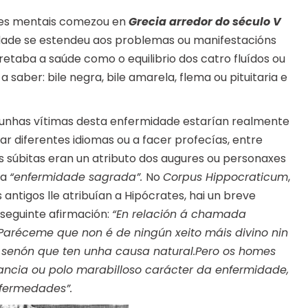
ades mentais comezou en
Grecia arredor do século V
dade se estendeu aos problemas ou manifestacións
taba a saúde como o equilibrio dos catro fluídos ou
aber: bile negra, bile amarela, flema ou pituitaria e
gunhas vítimas desta enfermidade estarían realmente
lar diferentes idiomas ou a facer profecías, entre
óns súbitas eran un atributo dos augures ou personaxes
ba
“enfermidade sagrada”.
No
Corpus Hippocraticum
,
 antigos lle atribuían a Hipócrates, hai un breve
seguinte afirmación:
“En relación á chamada
Paréceme que non é de ningún xeito máis divino nin
 senón que ten unha causa natural.Pero os homes
rancia ou polo marabilloso carácter da enfermidade,
nfermedades”.