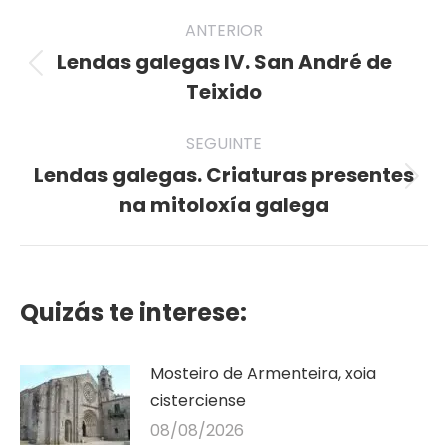
Post
ANTERIOR
navigation
Lendas galegas IV. San André de
Previous
Teixido
post:
SEGUINTE
Lendas galegas. Criaturas presentes
Seguinte
na mitoloxía galega
publicación
Quizás te interese:
Mosteiro de Armenteira, xoia
cisterciense
08/08/2026