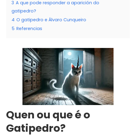
3
A que pode responder a aparición do
gatipedro?
4
O gatipedro e Álvaro Cunqueiro
5
Referencias
Quen ou que é o
Gatipedro?