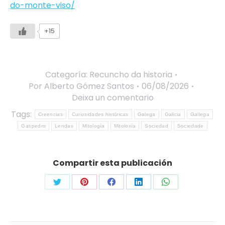
do-monte-viso/
+15
Categoría:
Recuncho da historia
Por
Alberto Gómez Santos
06/08/2026
Deixa un comentario
Tags:
Creencias
Curiosidades históricas
Galega
Galicia
Gallega
Gatipedro
Lendas
Mitología
Mitoloxía
Sociedad
Sociedade
Compartir esta publicación
Share
Share
Share
Share
Share
on
on
on
on
on
Twitter
Pinterest
Facebook
LinkedIn
WhatsApp