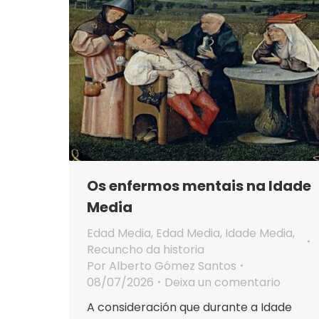
Os enfermos mentais na Idade
Media
Edad Media
,
Edad Media
,
Idade Media
,
Recuncho da historia
Por
Alberto Gómez Santos
08/07/2026
Deixa un comentario
A consideración que durante a Idade