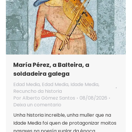
María Pérez, a Balteira, a
soldadeira galega
Edad Media
,
Edad Media
,
Idade Media
,
Recuncho da historia
Por
Alberto Gómez Santos
08/08/2026
Deixa un comentario
Unha historia increible, unha muller que na
Idade Media foi quen de protagonizar moitos
pasaxes na poesía xuglar da época.