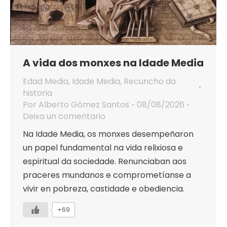
A vida dos monxes na Idade Media
Edad Media
,
Idade Media
,
Recuncho da
historia
Por
Alberto Gómez Santos
08/08/2026
Deixa un comentario
Na Idade Media, os monxes desempeñaron
un papel fundamental na vida relixiosa e
espiritual da sociedade. Renunciaban aos
praceres mundanos e comprometíanse a
vivir en pobreza, castidade e obediencia.
+69