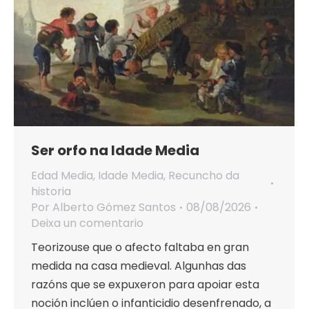
Ser orfo na Idade Media
Edad Media
,
Idade Media
,
Recuncho da
historia
Por
Alberto Gómez Santos
08/08/2026
Deixa un comentario
Teorizouse que o afecto faltaba en gran
medida na casa medieval. Algunhas das
razóns que se expuxeron para apoiar esta
noción inclúen o infanticidio desenfrenado, a