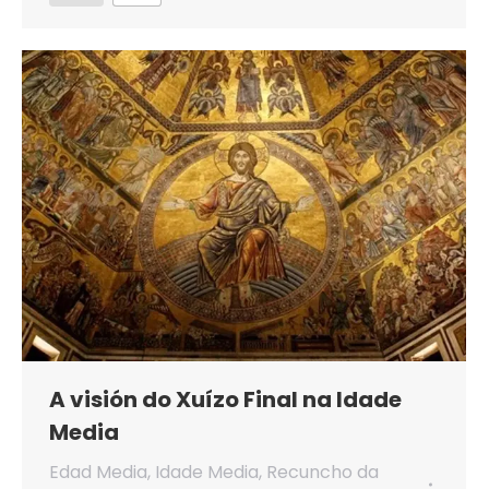
A visión do Xuízo Final na Idade
Media
Edad Media
,
Idade Media
,
Recuncho da