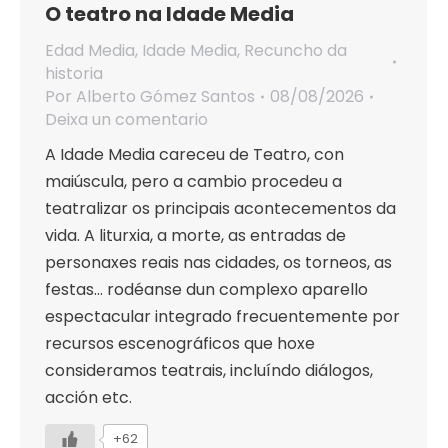
O teatro na Idade Media
Edad Media
,
Idade Media
,
Recuncho da
historia
Por
Alberto Gómez Santos
08/08/2026
Deixa un comentario
A Idade Media careceu de Teatro, con
maiúscula, pero a cambio procedeu a
teatralizar os principais acontecementos da
vida. A liturxia, a morte, as entradas de
personaxes reais nas cidades, os torneos, as
festas… rodéanse dun complexo aparello
espectacular integrado frecuentemente por
recursos escenográficos que hoxe
consideramos teatrais, incluíndo diálogos,
acción etc.
+62