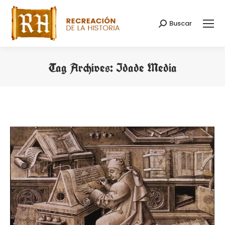
Buscar
Search:
Tag Archives:
Idade Media
You are here: