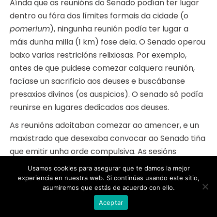
Aínda que as reunións do Senado podían ter lugar
dentro ou fóra dos límites formais da cidade (o
pomerium
), ningunha reunión podía ter lugar a
máis dunha milla (1 km) fose dela. O Senado operou
baixo varias restricións relixiosas. Por exemplo,
antes de que puidese comezar calquera reunión,
facíase un sacrificio aos deuses e buscábanse
presaxios divinos (os auspicios). O senado só podía
reunirse en lugares dedicados aos deuses.
As reunións adoitaban comezar ao amencer, e un
maxistrado que desexaba convocar ao Senado tiña
que emitir unha orde compulsiva. As sesións
estaban abertas ao público cunha política literal
Usamos cookies para asegurar que te damos la mejor
de portas abertas que permitía á xente sentar fose
experiencia en nuestra web. Si continúas usando este sitio,
asumiremos que estás de acuerdo con ello.
e escoitar se o desexaban.
Aceptar
Os senadores tiñan varias outras formas nas que