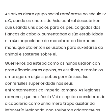
As orixes deste grupo social remóntase ao século IV
a.C, cando os xinetes de Asia central descubriron
que usando uns apoios para os pés, colgados dos
flancos do cabalo, aumentaban a súa estabilidade
e a súa capacidade de manobrar ao liberar as
mans, que ata entón se usaban para suxeitarse ao
animal e sosterse sobre el.
Guerreiros da estepa como os hunos usaron con
gran eficacia estes apoios, os estribos, e tamén os
empregaron algúns pobos germánicos. Iso
conferiulles superioridade nos seus
enfrontamentos co Imperio Romano. As legiones
romanas, que no século V d.c seguían considerando
a cabalería como unha mera tropa auxiliar da
infantería legionaria, non souberon adaptarse ás