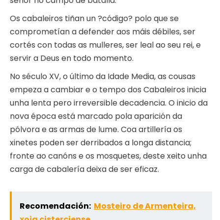
señor no campo de batalla.
Os cabaleiros tiñan un ?código? polo que se
comprometían a defender aos máis débiles, ser
cortés con todas as mulleres, ser leal ao seu rei, e
servir a Deus en todo momento.
No século XV, o último da Idade Media, as cousas
empeza a cambiar e o tempo dos Cabaleiros inicia
unha lenta pero irreversible decadencia. O inicio da
nova época está marcado pola aparición da
pólvora e as armas de lume. Coa artillería os
xinetes poden ser derribados a longa distancia;
fronte ao canóns e os mosquetes, deste xeito unha
carga de cabalería deixa de ser eficaz.
Recomendación:
Mosteiro de Armenteira,
xoia cisterciense