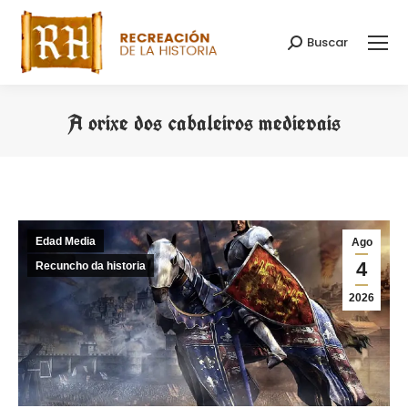
Buscar
Search:
A orixe dos cabaleiros medievais
You are here:
Edad Media
Ago
4
Recuncho da historia
2026