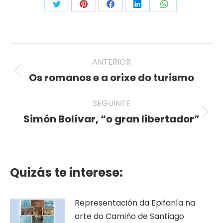
Share
Share
Share
Share
Share
on
on
on
on
on
Twitter
Pinterest
Facebook
LinkedIn
WhatsApp
Post
ANTERIOR
navigation
Os romanos e a orixe do turismo
Previous
post:
SEGUINTE
Simón Bolívar, “o gran libertador”
Seguinte
publicación
Quizás te interese:
Representación da Epifanía na
arte do Camiño de Santiago