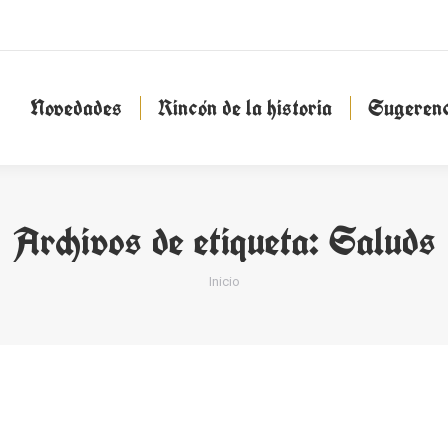
Novedades
Rincón de la historia
Sugeren
Novedades
Rincón de la historia
Sugerenc
Archivos de etiqueta:
Saluds
Estás aquí:
Inicio