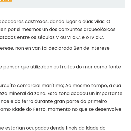
boadores castrexos, dando lugar a dúas vilas: O
úen por si mesmos un dos conxuntos arqueolóxicos
tados entre os séculos V ou VI a.C. e o IV d.C.
erese, non en van foi declarada Ben de Interese
e pensar que utilizaban os froitos do mar como fonte
o circuíto comercial marítimo; Ao mesmo tempo, a súa
ueza mineral da zona. Esta zona acadou un importante
nce e do ferro durante gran parte do primeiro
e como Idade do Ferro, momento no que se desenvolve
que estarían ocupadas dende finais da Idade do