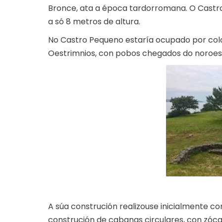
Bronce, ata a época tardorromana. O Castro 
a só 8 metros de altura.
No Castro Pequeno estaría ocupado por colo
Oestrimnios, con pobos chegados do noroeste
A súa construción realizouse inicialmente c
construción de cabanas circulares, con zóca