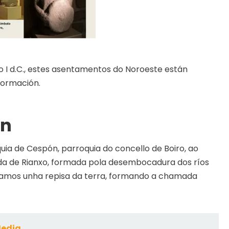
 I d.C., estes asentamentos do Noroeste están
formación.
ón
uia de Cespón, parroquia do concello de Boiro, ao
ada de Rianxo, formada pola desembocadura dos ríos
opamos unha repisa da terra, formando a chamada
Media