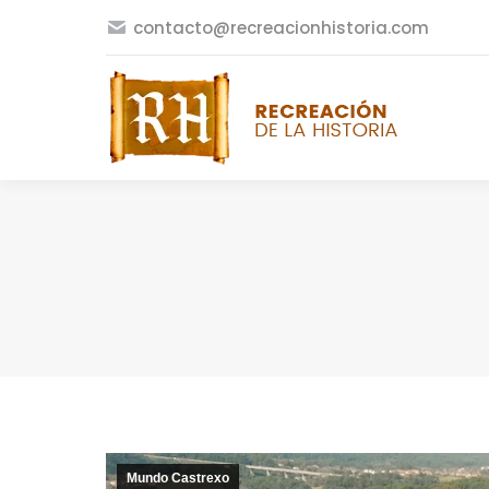
contacto@recreacionhistoria.com
Mundo Castrexo