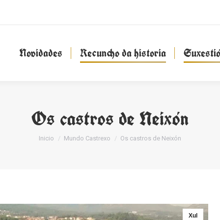
Novidades
Recuncho da historia
Suxesti
Novidades
Recuncho da historia
Suxesti
Os castros de Neixón
You are here:
Inicio
Mundo Castrexo
Os castros de Neixón
Xul