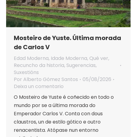
Mosteiro de Yuste. Última morada
de Carlos V
Edad Moderna
,
Idade Moderna
,
Qué ver
,
Recuncho da historia
,
Sugerencias
,
Suxestións
Por
Alberto Gómez Santos
05/08/2026
Deixa un comentario
O Mosteiro de Yuste é coñecido en todo o
mundo por se a última morada do
Emperador Carlos V. Conta con dous
claustros, un de estilo gótico e outro
renacentista. Atópase nun entorno