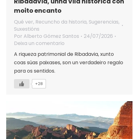
Ribadavia, unha vila histórica con
moito encanto
Qué ver
,
Recuncho da historia
,
Sugerencias
,
Suxestións
Por
Alberto Gómez Santos
24/07/2026
Deixa un comentario
A riqueza patrimonial de Ribadavia, xunto
coas súas paixases, son un verdadeiro regalo
para os sentidos.
+28