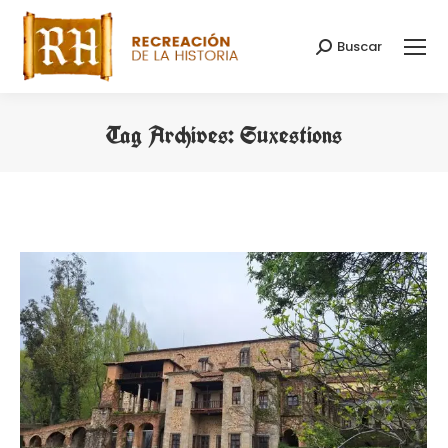
Buscar
Search:
Tag Archives:
Suxestions
You are here: