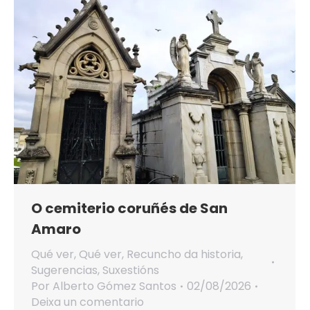
O cemiterio coruñés de San
Amaro
Qué ver
,
Qué ver
,
Recuncho da historia
,
Sugerencias
,
Suxestións
Por
Alberto Gómez Santos
02/08/2026
Deixa un comentario