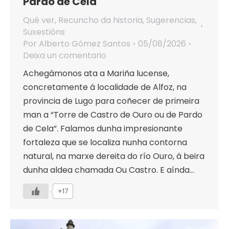
Pardo de Cela
Qué ver
,
Recuncho da historia
,
Sugerencias
,
Suxestións
Por
Alberto Gómez Santos
05/08/2026
Deixa un comentario
Achegámonos ata a Mariña lucense,
concretamente á localidade de Alfoz, na
provincia de Lugo para coñecer de primeira
man a “Torre de Castro de Ouro ou de Pardo
de Cela”. Falamos dunha impresionante
fortaleza que se localiza nunha contorna
natural, na marxe dereita do río Ouro, á beira
dunha aldea chamada Ou Castro. E aínda…
+17