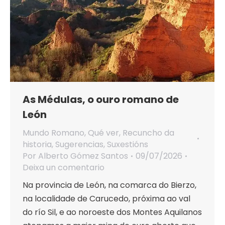
As Médulas, o ouro romano de
León
Mundo Romano
,
Qué ver
,
Recuncho da
historia
,
Sugerencias
,
Suxestións
Por
Alberto Gómez Santos
09/07/2026
Deixa un comentario
Na provincia de León, na comarca do Bierzo,
na localidade de Carucedo, próxima ao val
do río Sil, e ao noroeste dos Montes Aquilanos