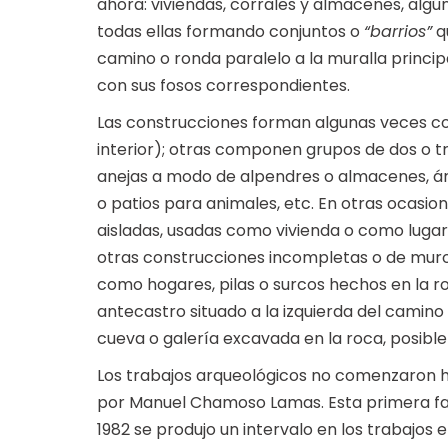
ahora: viviendas, corrales y almacenes, algún
todas ellas formando conjuntos o
“barrios”
qu
camino o ronda paralelo a la muralla princip
con sus fosos correspondientes.
Las construcciones forman algunas veces co
interior); otras componen grupos de dos o t
anejas a modo de alpendres o almacenes, ár
o patios para animales, etc. En otras ocasi
aisladas, usadas como vivienda o como lugar
otras construcciones incompletas o de muro
como hogares, pilas o surcos hechos en la roc
antecastro situado a la izquierda del camino
cueva o galería excavada en la roca, posib
Los trabajos arqueológicos no comenzaron h
por Manuel Chamoso Lamas. Esta primera fase
1982 se produjo un intervalo en los trabajos 