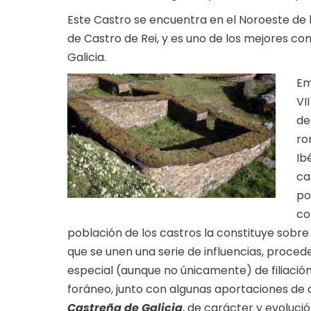
Este Castro se encuentra en el Noroeste de 
de Castro de Rei, y es uno de los mejores c
Galicia.
Em
VI
de
ro
Ib
ca
po
co
población de los castros la constituye sobre
que se unen una serie de influencias, proce
especial (aunque no únicamente) de filiación 
foráneo, junto con algunas aportaciones de o
Castreña de Galicia
, de carácter y evolució