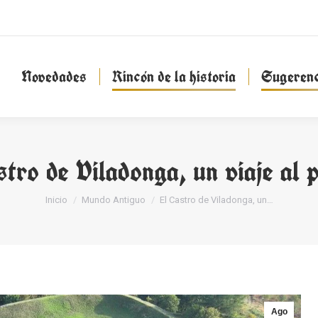
Novedades
Rincón de la historia
Sugeren
Novedades
Rincón de la historia
Sugerenc
stro de Viladonga, un viaje al 
Estás aquí:
Inicio
Mundo Antiguo
El Castro de Viladonga, un…
Ago