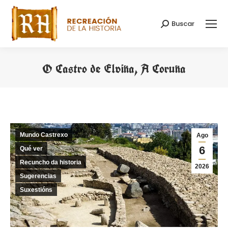
Buscar
Search:
O Castro de Elviña, A Coruña
You are here:
Mundo Castrexo
Ago
6
Qué ver
Recuncho da historia
2026
Sugerencias
Suxestións