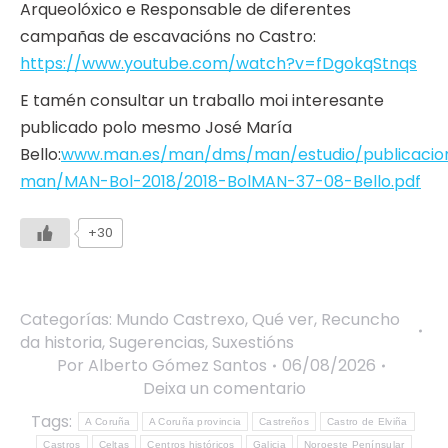
Arqueolóxico e Responsable de diferentes
campañas de escavacións no Castro:
https://www.youtube.com/watch?v=fDgokqStnqs
E tamén consultar un traballo moi interesante
publicado polo mesmo José María
Bello:
www.man.es/man/dms/man/estudio/publicacion
man/MAN-Bol-2018/2018-BolMAN-37-08-Bello.pdf
+30
Categorías:
Mundo Castrexo
,
Qué ver
,
Recuncho
da historia
,
Sugerencias
,
Suxestións
Por
Alberto Gómez Santos
06/08/2026
Deixa un comentario
Tags:
A Coruña
A Coruña provincia
Castreños
Castro de Elviña
Castros
Celtas
Centros históricos
Galicia
Noroeste Penínsular