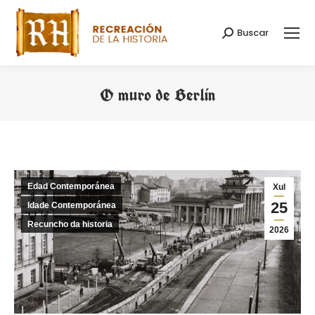
Buscar
Search:
O muro de Berlín
You are here:
Edad Contemporánea
Xul
25
Idade Contemporánea
Recuncho da historia
2026