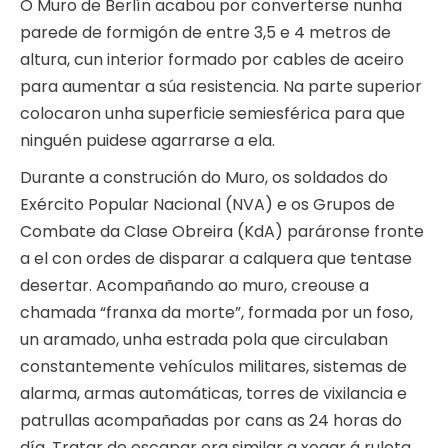
O Muro de Berlín acabou por converterse nunha
parede de formigón de entre 3,5 e 4 metros de
altura, cun interior formado por cables de aceiro
para aumentar a súa resistencia. Na parte superior
colocaron unha superficie semiesférica para que
ninguén puidese agarrarse a ela.
Durante a construción do Muro, os soldados do
Exército Popular Nacional (NVA) e os Grupos de
Combate da Clase Obreira (KdA) paráronse fronte
a el con ordes de disparar a calquera que tentase
desertar. Acompañando ao muro, creouse a
chamada “franxa da morte”, formada por un foso,
un aramado, unha estrada pola que circulaban
constantemente vehículos militares, sistemas de
alarma, armas automáticas, torres de vixilancia e
patrullas acompañadas por cans as 24 horas do
día. Tratar de escapar era similar a xogar á ruleta