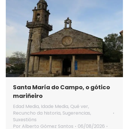
Santa María do Campo, o gótico
mariñeiro
Edad Media
,
Idade Media
,
Qué ver
,
Recuncho da historia
,
Sugerencias
,
Suxestións
Por
Alberto Gómez Santos
06/08/2026