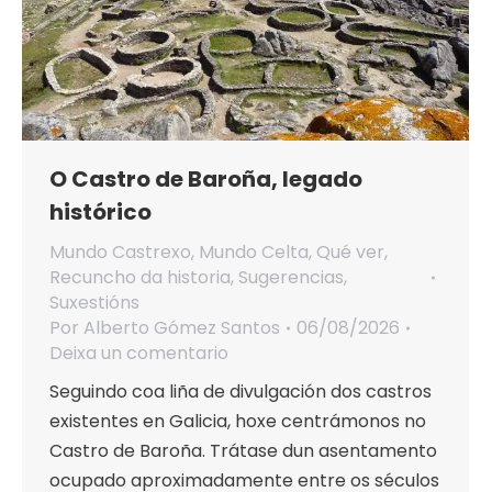
O Castro de Baroña, legado
histórico
Mundo Castrexo
,
Mundo Celta
,
Qué ver
,
Recuncho da historia
,
Sugerencias
,
Suxestións
Por
Alberto Gómez Santos
06/08/2026
Deixa un comentario
Seguindo coa liña de divulgación dos castros
existentes en Galicia, hoxe centrámonos no
Castro de Baroña. Trátase dun asentamento
ocupado aproximadamente entre os séculos