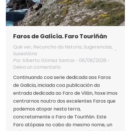
Faros de Galicia. Faro Touriñán
Qué ver
,
Recuncho da historia
,
Sugerencias
,
Suxestións
Por
Alberto Gómez Santos
06/08/2026
Deixa un comentario
Continuando coa serie dedicada aos Faros
de Galicia, iniciada coa publicación da
entrada dedicada ao Faro de Vilán, hoxe imos
centrarnos noutro dos excelentes Faros que
podemos atopar nesta terra,
concretamente o Faro de Touriñán. Este
Faro atópase no cabo do mesmo nome, un