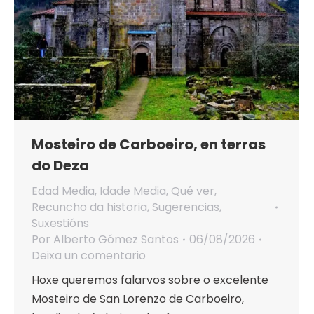
Mosteiro de Carboeiro, en terras
do Deza
Edad Media
,
Idade Media
,
Qué ver
,
Recuncho da historia
,
Sugerencias
,
Suxestións
Por
Alberto Gómez Santos
06/08/2026
Deixa un comentario
Hoxe queremos falarvos sobre o excelente
Mosteiro de San Lorenzo de Carboeiro,