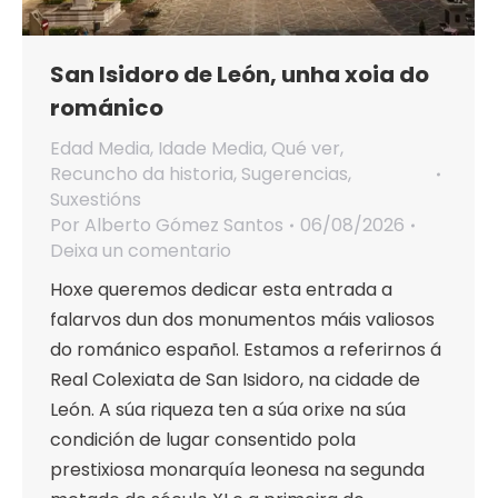
San Isidoro de León, unha xoia do
románico
Edad Media
,
Idade Media
,
Qué ver
,
Recuncho da historia
,
Sugerencias
,
Suxestións
Por
Alberto Gómez Santos
06/08/2026
Deixa un comentario
Hoxe queremos dedicar esta entrada a
falarvos dun dos monumentos máis valiosos
do románico español. Estamos a referirnos á
Real Colexiata de San Isidoro, na cidade de
León. A súa riqueza ten a súa orixe na súa
condición de lugar consentido pola
prestixiosa monarquía leonesa na segunda