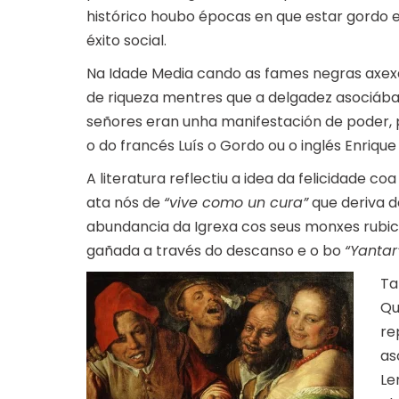
histórico houbo épocas en que estar gordo e
éxito social.
Na Idade Media cando as fames negras axexa
de riqueza mentres que a delgadez asociáb
señores eran unha manifestación de poder,
o do francés Luís o Gordo ou o inglés Enrique 
A literatura reflectiu a idea da felicidade c
ata nós de
“vive como un cura”
que deriva d
abundancia da Igrexa cos seus monxes rubic
gañada a través do descanso e o bo
“Yantar”
Ta
Qu
re
as
Le