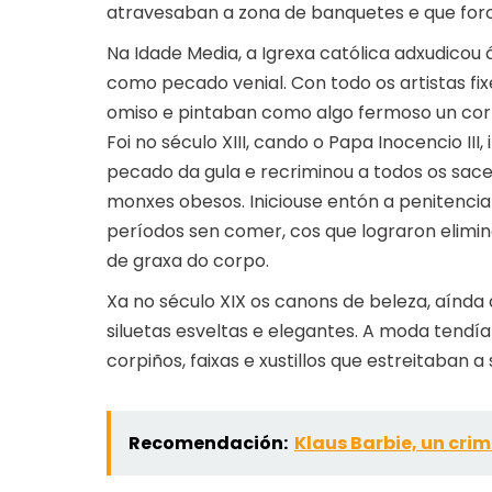
atravesaban a zona de banquetes e que foro
Na Idade Media, a Igrexa católica adxudicou 
como pecado venial. Con todo os artistas fi
omiso e pintaban como algo fermoso un cor
Foi no século XIII, cando o Papa Inocencio III, i
pecado da gula e recriminou a todos os sac
monxes obesos. Iniciouse entón a penitencia
períodos sen comer, cos que lograron elimi
de graxa do corpo.
Xa no século XIX os canons de beleza, aínd
siluetas esveltas e elegantes. A moda tendí
corpiños, faixas e xustillos que estreitaban a 
Recomendación:
Klaus Barbie, un crim