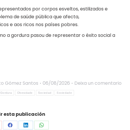
presentados por corpos esveltos, estilizados e
blema de saúde pública que afecta,
cos e aos ricos nos países pobres.
mo a gordura pasou de representar o éxito social a
to Gómez Santos
06/08/2026
Deixa un comentario
Gordura
Obesidade
Sociedad
Sociedade
 esta publicación
are
Share
Share
Share