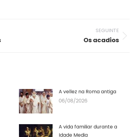
on
on
on
nterest
Facebook
LinkedIn
WhatsApp
SEGUINTE
s
Os acadios
Seguinte
publicación
A vellez na Roma antiga
06/08/2026
A vida familiar durante a
Idade Media