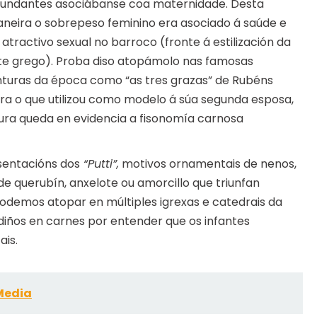
undantes asociábanse coa maternidade. Desta
neira o sobrepeso feminino era asociado á saúde e
 atractivo sexual no barroco (fronte á estilización da
te grego). Proba diso atopámolo nas famosas
nturas da época como “as tres grazas” de Rubéns
ra o que utilizou como modelo á súa segunda esposa,
tura queda en evidencia a fisonomía carnosa
entacións dos
“Putti”,
motivos ornamentais de nenos,
 querubín, anxelote ou amorcillo que triunfan
demos atopar en múltiples igrexas e catedrais da
diños en carnes por entender que os infantes
ais.
Media