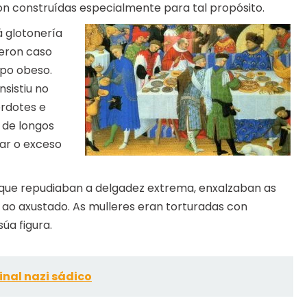
n construídas especialmente para tal propósito.
á glotonería
xeron caso
po obeso.
nsistiu no
erdotes e
 de longos
nar o exceso
a que repudiaban a delgadez extrema, enxalzaban as
a ao axustado. As mulleres eran torturadas con
súa figura.
inal nazi sádico