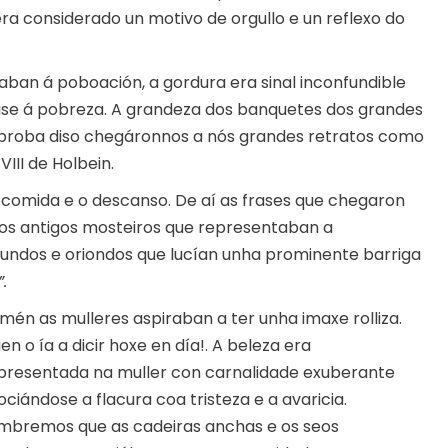
ra considerado un motivo de orgullo e un reflexo do
ban á poboación, a gordura era sinal inconfundible
ase á pobreza. A grandeza dos banquetes dos grandes
 proba diso chegáronnos a nós grandes retratos como
VIII de Holbein.
oa comida e o descanso. De aí as frases que chegaron
os antigos mosteiros que representaban a
undos e oriondos que lucían unha prominente barriga
.
mén as mulleres aspiraban a ter unha imaxe rolliza.
en o ía a dicir hoxe en día!. A beleza era
presentada na muller con carnalidade exuberante
ociándose a flacura coa tristeza e a avaricia.
mbremos que as cadeiras anchas e os seos