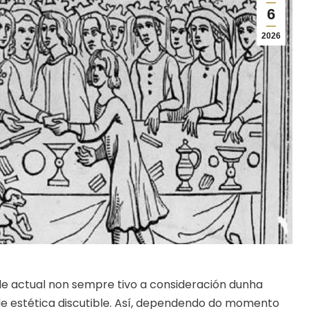
6
2026
e actual non sempre tivo a consideración dunha
de estética discutible. Así, dependendo do momento