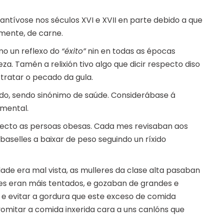
ntívose nos séculos XVI e XVII en parte debido a que
mente, de carne.
mo un reflexo do
“éxito”
nin en todas as épocas
. Tamén a relixión tivo algo que dicir respecto diso
 tratar o pecado da gula.
ado, sendo sinónimo de saúde. Considerábase á
mental.
pecto as persoas obesas. Cada mes revisaban aos
aselles a baixar de peso seguindo un ríxido
de era mal vista, as mulleres da clase alta pasaban
es eran máis tentados, e gozaban de grandes e
e evitar a gordura que este exceso de comida
vomitar a comida inxerida cara a uns canlóns que