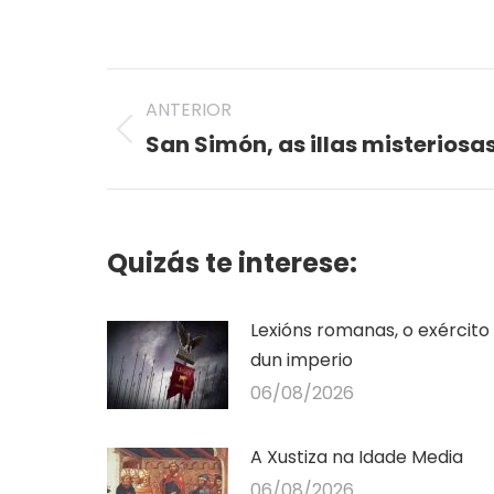
on
on
Twitter
Pi
Post
ANTERIOR
navigation
San Simón, as illas misteriosa
Previous
post:
Quizás te interese:
Lexións romanas, o exército
dun imperio
06/08/2026
A Xustiza na Idade Media
06/08/2026