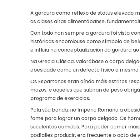
A gordura como reflexo de status elevado ma
as clases altas alimentábanse, fundamental
Con todo non sempre a gordura foi vista co
históricas encomiouse como símbolo de beleza
e influíu na conceptualización da gordura ao
Na Grecia Clásica, valorábase o corpo delg
obesidade como un defecto físico e mesmo 
Os Espartanos eran aínda máis estritos res
mozos, e aqueles que subiran de peso obrigáb
programa de exercicios.
Pola súa banda, no Imperio Romano a obesida
fame para lograr un corpo delgado. Os hom
suculentas comidas. Para poder comer máis 
podíalles producir, era frecuente o acto de 