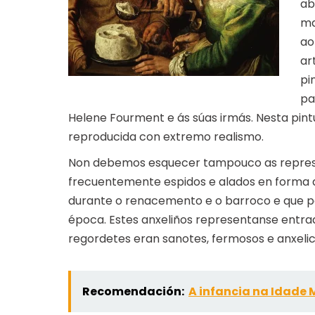
ab
ma
ao
ar
pi
pa
Helene Fourment e ás súas irmás. Nesta pin
reproducida con extremo realismo.
Non debemos esquecer tampouco as repres
frecuentemente espidos e alados en forma de
durante o renacemento e o barroco e que po
época. Estes anxeliños representanse entra
regordetes eran sanotes, fermosos e anxelic
Recomendación:
A infancia na Idade 