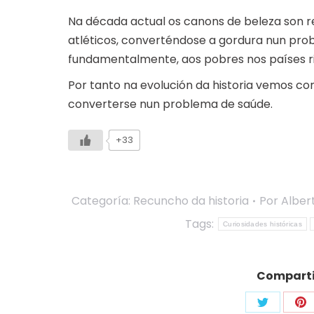
Na década actual os canons de beleza son re
atléticos, converténdose a gordura nun pro
fundamentalmente, aos pobres nos países ri
Por tanto na evolución da historia vemos co
converterse nun problema de saúde.
+33
Categoría:
Recuncho da historia
Por
Alber
Tags:
Curiosidades históricas
Compartir
Share
Sh