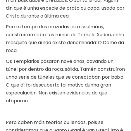
máis buscados e prezados: O Santo Graal. Algúns
din que é unha especie de prato ou copa, usada por
Cristo durante a última cea.
Para o tempo das cruzadas os musulmáns,
construíran sobre as ruínas do Templo Xudeu, unha
mesquita que aínda existe denominada: O Domo da
roca.
Os Templarios pasaron nove anos, cavando un
túnel por dentro da roca, sólida. Tamén construíron
unha serie de túneles que se conectaban por baixo.
O que aí foi descuberto foi motivo dunha gran
especulación. Non existen evidencias do que
atoparon.
Pero caben máis teorías ou lendas, pois se
consideramos que o Santo Graal é San Greal, isto é