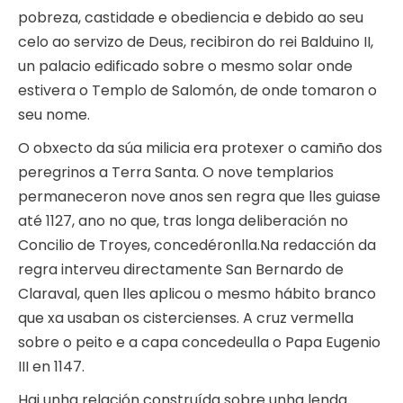
pobreza, castidade e obediencia e debido ao seu
celo ao servizo de Deus, recibiron do rei Balduino II,
un palacio edificado sobre o mesmo solar onde
estivera o Templo de Salomón, de onde tomaron o
seu nome.
O obxecto da súa milicia era protexer o camiño dos
peregrinos a Terra Santa. O nove templarios
permaneceron nove anos sen regra que lles guiase
até 1127, ano no que, tras longa deliberación no
Concilio de Troyes, concedéronlla.Na redacción da
regra interveu directamente San Bernardo de
Claraval, quen lles aplicou o mesmo hábito branco
que xa usaban os cistercienses. A cruz vermella
sobre o peito e a capa concedeulla o Papa Eugenio
III en 1147.
Hai unha relación construída sobre unha lenda