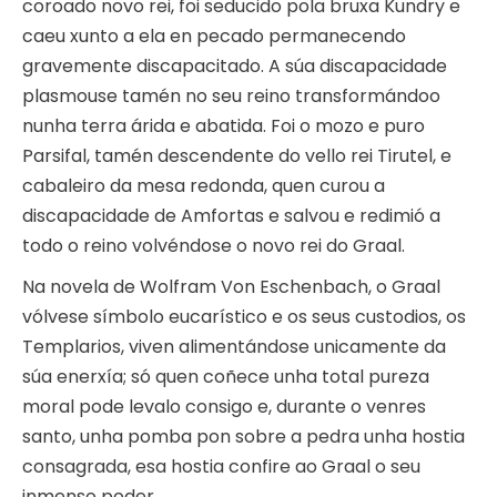
coroado novo rei, foi seducido pola bruxa Kundry e
caeu xunto a ela en pecado permanecendo
gravemente discapacitado. A súa discapacidade
plasmouse tamén no seu reino transformándoo
nunha terra árida e abatida. Foi o mozo e puro
Parsifal, tamén descendente do vello rei Tirutel, e
cabaleiro da mesa redonda, quen curou a
discapacidade de Amfortas e salvou e redimió a
todo o reino volvéndose o novo rei do Graal.
Na novela de Wolfram Von Eschenbach, o Graal
vólvese símbolo eucarístico e os seus custodios, os
Templarios, viven alimentándose unicamente da
súa enerxía; só quen coñece unha total pureza
moral pode levalo consigo e, durante o venres
santo, unha pomba pon sobre a pedra unha hostia
consagrada, esa hostia confire ao Graal o seu
inmenso poder.