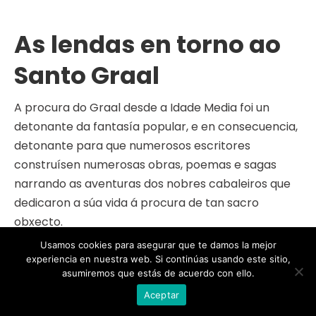
As lendas en torno ao
Santo Graal
A procura do Graal desde a Idade Media foi un
detonante da fantasía popular, e en consecuencia,
detonante para que numerosos escritores
construísen numerosas obras, poemas e sagas
narrando as aventuras dos nobres cabaleiros que
dedicaron a súa vida á procura de tan sacro
obxecto.
Usamos cookies para asegurar que te damos la mejor
A lenda di que non todos os mortais serían capaces
experiencia en nuestra web. Si continúas usando este sitio,
de achar a localización do Graal, xa que esta misión
asumiremos que estás de acuerdo con ello.
quedaba reducida, exclusivamente, aos puros de
Aceptar
corazón.