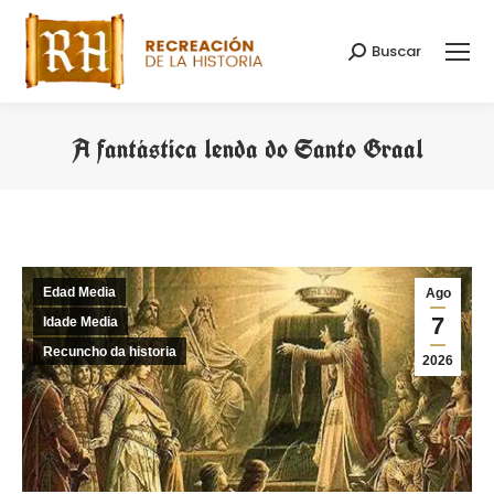
Buscar
Search:
A fantástica lenda do Santo Graal
You are here:
Edad Media
Ago
7
Idade Media
Recuncho da historia
2026