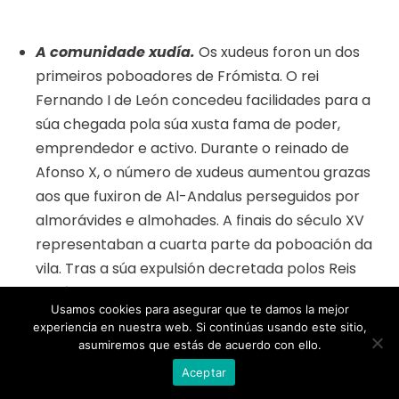
A comunidade xudía.
Os xudeus foron un dos
primeiros poboadores de Frómista. O rei
Fernando I de León concedeu facilidades para a
súa chegada pola súa xusta fama de poder,
emprendedor e activo. Durante o reinado de
Afonso X, o número de xudeus aumentou grazas
aos que fuxiron de Al-Andalus perseguidos por
almorávides e almohades. A finais do século XV
representaban a cuarta parte da poboación da
vila. Tras a súa expulsión decretada polos Reis
Católicos, a vila perdeu unha parte moi
Usamos cookies para asegurar que te damos la mejor
importante da súa poboación, que tamén era
experiencia en nuestra web. Si continúas usando este sitio,
moi activa.
asumiremos que estás de acuerdo con ello.
Aceptar