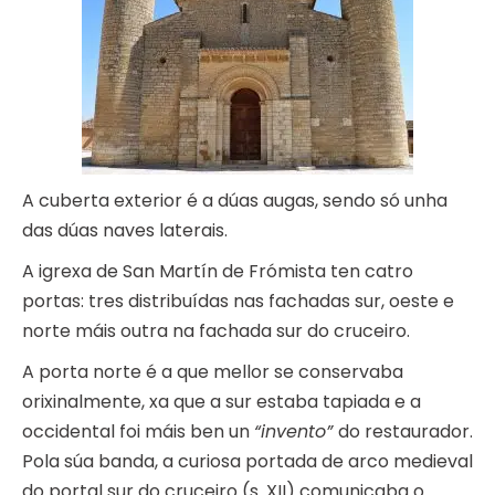
A cuberta exterior é a dúas augas, sendo só unha
das dúas naves laterais.
A igrexa de San Martín de Frómista ten catro
portas: tres distribuídas nas fachadas sur, oeste e
norte máis outra na fachada sur do cruceiro.
A porta norte é a que mellor se conservaba
orixinalmente, xa que a sur estaba tapiada e a
occidental foi máis ben un
“invento”
do restaurador.
Pola súa banda, a curiosa portada de arco medieval
do portal sur do cruceiro (s. XII) comunicaba o