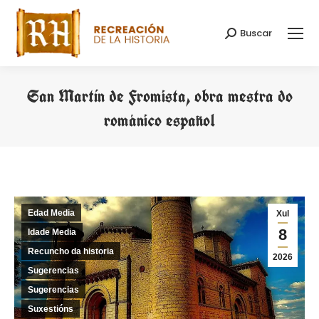
Buscar
Search:
San Martín de Fromista, obra mestra do
románico español
You are here:
Edad Media
Xul
8
Idade Media
Recuncho da historia
2026
Sugerencias
Sugerencias
Suxestións