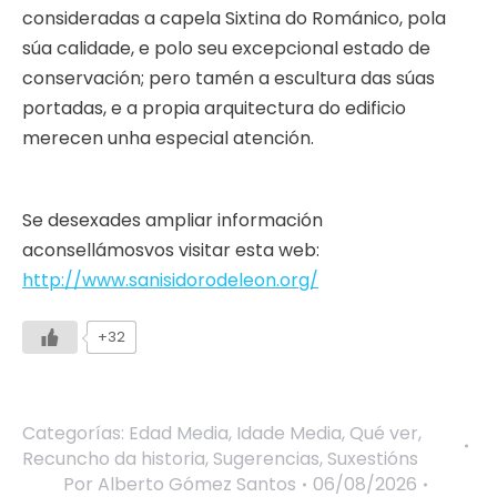
consideradas a capela Sixtina do Románico, pola
súa calidade, e polo seu excepcional estado de
conservación; pero tamén a escultura das súas
portadas, e a propia arquitectura do edificio
merecen unha especial atención.
Se desexades ampliar información
aconsellámosvos visitar esta web:
http://www.sanisidorodeleon.org/
+32
Categorías:
Edad Media
,
Idade Media
,
Qué ver
,
Recuncho da historia
,
Sugerencias
,
Suxestións
Por
Alberto Gómez Santos
06/08/2026