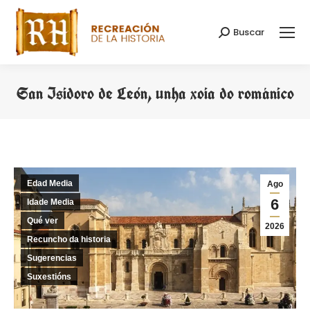
Buscar
Search:
San Isidoro de León, unha xoia do románico
You are here:
Edad Media
Ago
6
Idade Media
Qué ver
2026
Recuncho da historia
Sugerencias
Suxestións