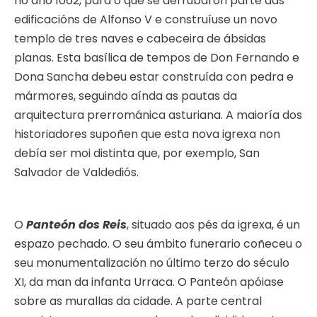
no ano 1062, para o que se derrubaron parte das
edificacións de Alfonso V e construíuse un novo
templo de tres naves e cabeceira de ábsidas
planas. Esta basílica de tempos de Don Fernando e
Dona Sancha debeu estar construída con pedra e
mármores, seguindo aínda as pautas da
arquitectura prerrománica asturiana. A maioría dos
historiadores supoñen que esta nova igrexa non
debía ser moi distinta que, por exemplo, San
Salvador de Valdediós.
O
Panteón dos Reis
, situado aos pés da igrexa, é un
espazo pechado. O seu ámbito funerario coñeceu o
seu monumentalización no último terzo do século
XI, da man da infanta Urraca. O Panteón apóiase
sobre as murallas da cidade. A parte central