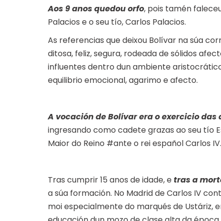
Aos 9 anos quedou orfo
, pois tamén faleceu
Palacios e o seu tío, Carlos Palacios.
As referencias que deixou Bolívar na súa cor
ditosa, feliz, segura, rodeada de sólidos af
influentes dentro dun ambiente aristocrático
equilibrio emocional, agarimo e afecto.
A vocación de Bolívar era o exercicio das
ingresando como cadete grazas ao seu tío E
Maior do Reino #ante o rei español Carlos IV
Tras cumprir 15 anos de idade, e
tras a mort
a súa formación. No Madrid de Carlos IV cont
moi especialmente do marqués de Ustáriz, en
educación dun mozo de clase alta da época,