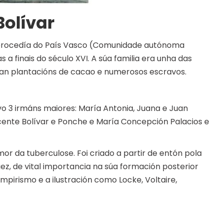
Bolívar
 procedía do País Vasco (Comunidade autónoma
a finais do século XVI. A súa familia era unha das
tiñan plantacións de cacao e numerosos escravos.
ivo 3 irmáns maiores: María Antonia, Juana e Juan
icente Bolívar e Ponche e María Concepción Palacios e
mor da tuberculose. Foi criado a partir de entón pola
uez, de vital importancia na súa formación posterior
empirismo e a ilustración como Locke, Voltaire,