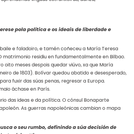
rese pola política e os ideais de liberdade e
 baile e faladoiro, e tamén coñeceu a María Teresa
 O matrimonio residiu en fundamentalmente en Bilbao.
o oito meses despois quedar viúvo, xa que María
eiro de 1803). Bolívar quedou abatido e desesperado,
ara fuxir das súas penas, regresar a Europa.
aio áchase en París.
o das ideas e da política. O cónsul Bonaparte
poleón. As guerras napoleónicas cambian o mapa
busca o seu rumbo, definindo a súa decisión de