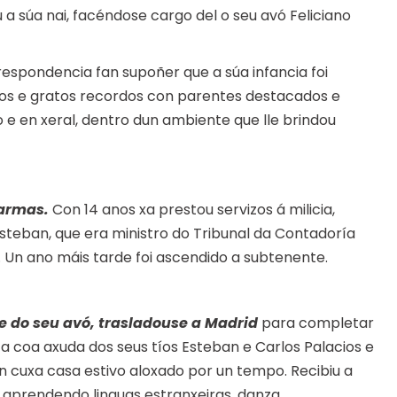
 a súa nai, facéndose cargo del o seu avó Feliciano
respondencia fan supoñer que a súa infancia foi
ectos e gratos recordos con parentes destacados e
 e en xeral, dentro dun ambiente que lle brindou
 armas.
Con 14 anos xa prestou servizos á milicia,
steban, que era ministro do Tribunal da Contadoría
. Un ano máis tarde foi ascendido a subtenente.
e do seu avó, trasladouse a Madrid
para completar
a coa axuda dos seus tíos Esteban e Carlos Palacios e
 cuxa casa estivo aloxado por un tempo. Recibiu a
 aprendendo linguas estranxeiras, danza,