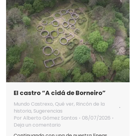
El castro “A cidá de Borneiro”
Mundo Castrexo
,
Qué ver
,
Rincón de la
historia
,
Sugerencias
Por
Alberto Gómez Santos
08/07/2026
Deja un comentario
Continuando con una de nuestra líneas