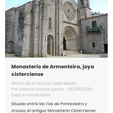
Monasterio de Armenteira, joya
cisterciense
Rincón de la historia
,
Edad Media
Por
Alberto Gómez Santos
08/08/2026
Deja un comentario
Situado entre las rías de Pontevedra y
Arousa, el antiguo Monasterio Cisterciense