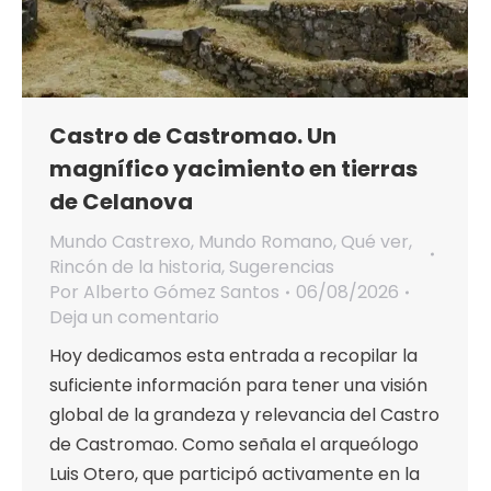
Castro de Castromao. Un
magnífico yacimiento en tierras
de Celanova
Mundo Castrexo
,
Mundo Romano
,
Qué ver
,
Rincón de la historia
,
Sugerencias
Por
Alberto Gómez Santos
06/08/2026
Deja un comentario
Hoy dedicamos esta entrada a recopilar la
suficiente información para tener una visión
global de la grandeza y relevancia del Castro
de Castromao. Como señala el arqueólogo
Luis Otero, que participó activamente en la