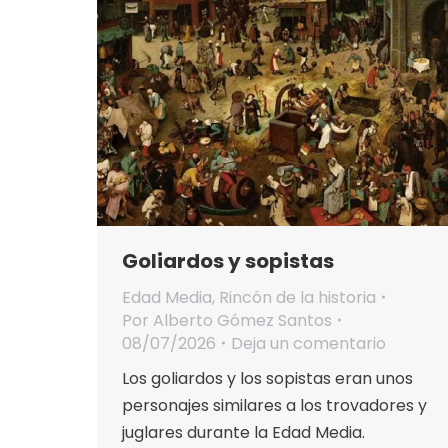
Goliardos y sopistas
Edad Media
,
Rincón de la historia
Por
Alberto Gómez Santos
08/07/2026
Deja un comentario
Los goliardos y los sopistas eran unos
personajes similares a los trovadores y
juglares durante la Edad Media.