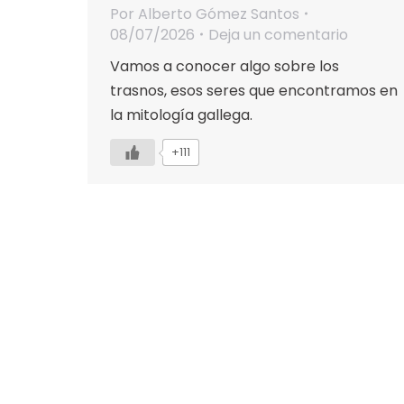
Por
Alberto Gómez Santos
08/07/2026
Deja un comentario
Vamos a conocer algo sobre los
trasnos, esos seres que encontramos en
la mitología gallega.
+111