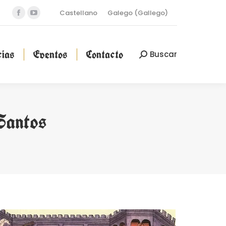
Castellano
Galego
(
Gallego
)
Facebook
YouTube
cias
Eventos
Contacto
Buscar
Buscar:
page
page
opens
opens
ias
Eventos
Contacto
Buscar
Buscar:
in
in
new
new
window
window
Santos