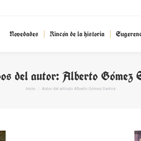
Novedades
Rincón de la historia
Sugeren
Novedades
Rincón de la historia
Sugerenc
os del autor:
Alberto Gómez 
Estás aquí:
Inicio
Autor del artículo Alberto Gómez Santos