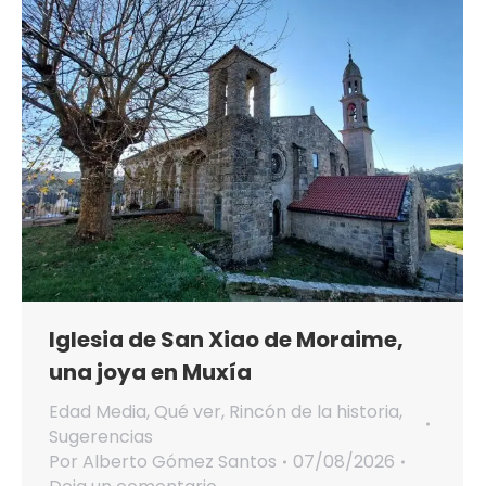
Iglesia de San Xiao de Moraime,
una joya en Muxía
Edad Media
,
Qué ver
,
Rincón de la historia
,
Sugerencias
Por
Alberto Gómez Santos
07/08/2026