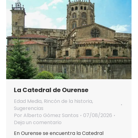
La Catedral de Ourense
Edad Media
,
Rincón de la historia
,
Sugerencias
Por
Alberto Gómez Santos
07/08/2026
Deja un comentario
En Ourense se encuentra la Catedral