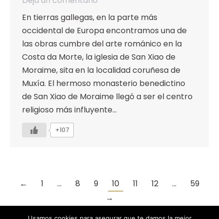
Deja un comentario
En tierras gallegas, en la parte más
occidental de Europa encontramos una de
las obras cumbre del arte románico en la
Costa da Morte, la iglesia de San Xiao de
Moraime, sita en la localidad coruñesa de
Muxía. El hermoso monasterio benedictino
de San Xiao de Moraime llegó a ser el centro
religioso más influyente…
+107
←
1
…
8
9
10
11
12
…
59
→
Usamos cookies para asegurar que te damos la mejor