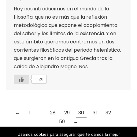
Hoy nos introducimos en el mundo de la
filosofía, que no es más que la reflexión
metodológica que expone el acoplamiento
del saber y los límites de la existencia. Y en
este ámbito queremos centrarnos en dos
corrientes filosóficas del periodo helenístico,
que surgieron en la antigua Grecia tras la
caída de Alejandro Magno. Nos…
+120
←
1
…
28
29
30
31
32
…
59
→
Usamos cookies para asegurar que te damos la mejor