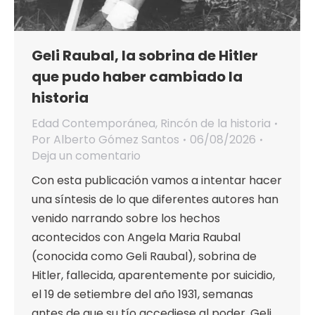
Geli Raubal, la sobrina de Hitler
que pudo haber cambiado la
historia
Edad Contemporánea
,
Rincón de la historia
Por
Alberto Gómez Santos
06/08/2026
Deja un comentario
Con esta publicación vamos a intentar hacer
una síntesis de lo que diferentes autores han
venido narrando sobre los hechos
acontecidos con Angela Maria Raubal
(conocida como Geli Raubal), sobrina de
Hitler, fallecida, aparentemente por suicidio,
el 19 de setiembre del año 1931, semanas
antes de que su tío accediese al poder. Geli