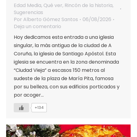
Edad Media
,
Qué ver
,
Rincón de la historia
,
Sugerencias
Por
Alberto Gómez Santos
06/08/2026
Deja un comentario
Hoy dedicamos esta entrada a una iglesia
singular, la más antigua de la ciudad de A
Coruña, la iglesia de Santiago Apóstol. Esta
iglesia se encuentra en la zona denominada
“Ciudad Vieja” a escasos 150 metros al
sudeste de la plaza de María Pita, famosa
por su belleza, con sus edificios porticados y
por acoger…
+134