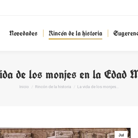
Novedades
Rincón de la historia
Sugeren
Novedades
Rincón de la historia
Sugerenc
ida de los monjes en la Edad 
Estás aquí:
Inicio
Rincón de la historia
La vida de los monjes…
Jul