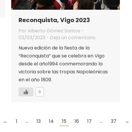
Reconquista, Vigo 2023
Por
Alberto Gómez Santos
03/03/2023
Deja un comentario
Nueva edición de la fiesta de la
“Reconquista” que se celebra en Vigo
desde el año1994 conmemorando la
victoria sobre las tropas Napoleónicas
en el año 1809.
0
←
1
…
13
14
15
16
17
…
37
→