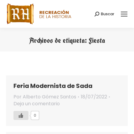
Buscar
Buscar:
Archivos de etiqueta:
Fiesta
Estás aquí:
Feria Modernista de Sada
Por
Alberto Gómez Santos
18/07/2022
Deja un comentario
0