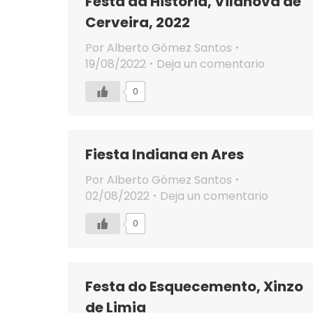
Festa da Historia, Vilanova de
Cerveira, 2022
Por
Alberto Gómez Santos
19/08/2022
Deja un comentario
0
Fiesta Indiana en Ares
Por
Alberto Gómez Santos
02/08/2022
Deja un comentario
0
Festa do Esquecemento, Xinzo
de Limia