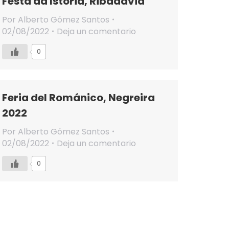
Festa da Istoria, Ribadavia
Por
Alberto Gómez Santos
02/08/2022
Deja un comentario
0
Feria del Románico, Negreira
2022
Por
Alberto Gómez Santos
02/08/2022
Deja un comentario
0