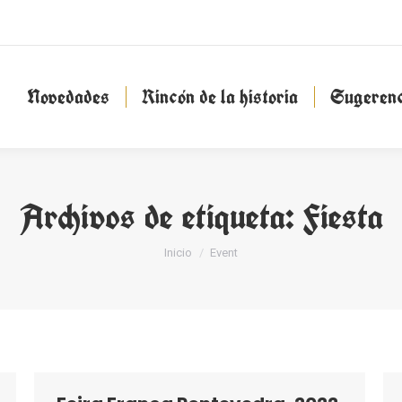
Novedades
Rincón de la historia
Sugeren
Novedades
Rincón de la historia
Sugerenc
Archivos de etiqueta:
Fiesta
Estás aquí:
Inicio
Event