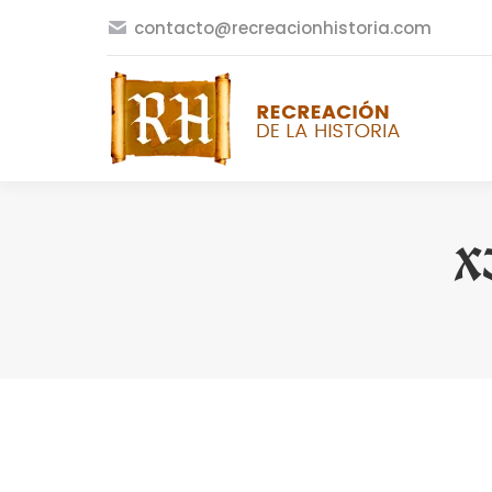
contacto@recreacionhistoria.com
XI