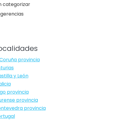
n categorizar
ugerencias
ocalidades
Coruña provincia
turias
stilla y León
licia
go provincia
rense provincia
ntevedra provincia
rtugal