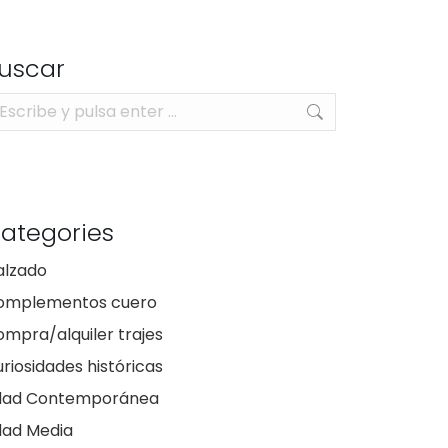
uscar
scar:
ategories
alzado
omplementos cuero
mpra/alquiler trajes
riosidades históricas
dad Contemporánea
dad Media