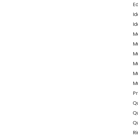
E
I
Id
M
M
M
M
M
M
Pr
Q
Qu
Q
Ri