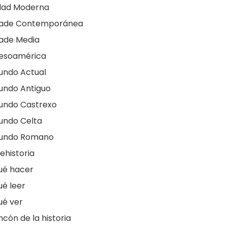
dad Moderna
dade Contemporánea
ade Media
esoamérica
undo Actual
undo Antiguo
undo Castrexo
undo Celta
undo Romano
ehistoria
ué hacer
é leer
ué ver
ncón de la historia