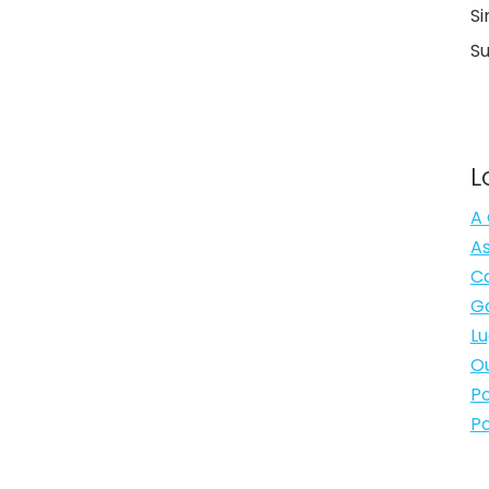
Si
S
L
A 
As
Ca
Ga
Lu
Ou
Po
Po