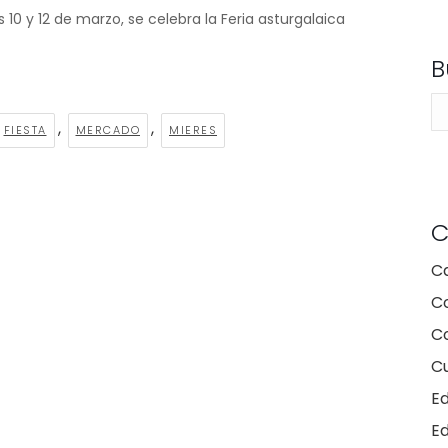
s 10 y 12 de marzo, se celebra la Feria asturgalaica
B
Bu
,
,
FIESTA
MERCADO
MIERES
C
C
C
Co
Cu
E
E