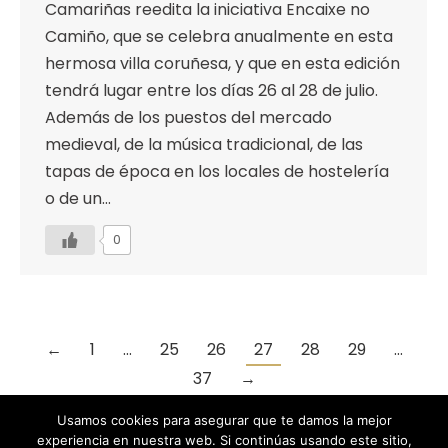
Camariñas reedita la iniciativa Encaixe no
Camiño, que se celebra anualmente en esta
hermosa villa coruñesa, y que en esta edición
tendrá lugar entre los días 26 al 28 de julio.
Además de los puestos del mercado
medieval, de la música tradicional, de las
tapas de época en los locales de hostelería
o de un…
0
←
1
…
25
26
27
28
29
…
37
→
Usamos cookies para asegurar que te damos la mejor
experiencia en nuestra web. Si continúas usando este sitio,