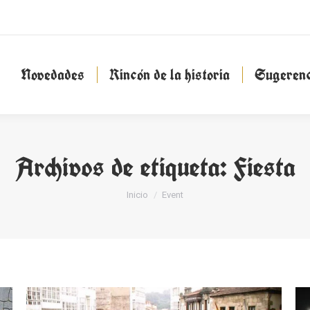
Novedades
Rincón de la historia
Sugeren
Novedades
Rincón de la historia
Sugerenc
Archivos de etiqueta:
Fiesta
Estás aquí:
Inicio
Event