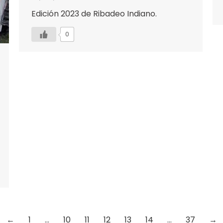
Edición 2023 de Ribadeo Indiano.
0
←
1
…
10
11
12
13
14
…
37
→